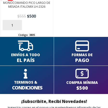
-10%
MONOCOMANDO PICO LARGO DE
MESADA ITALOMIX LH-2326
$
555
$
500
AÑADIR
Código:
3805
ENVÍOS A TODO
FORMAS DE
EL PAÍS
PAGO
TERMINOS &
COMPRA MÍNIMA
CONDICIONES
$500
¡Subscribite, Recibí Novedades!
Ingresá tu correo en el popup y te mantendremos informado de las