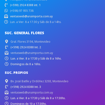
(+598) 2924 8388 int. 1
(+598) 97 955 738
ventasweb@uruimporta.com.uy
Lun. a Vier. 8 a 17:30 y Sáb de 8 a 14hs.
SUC. GENERAL FLORES
Gral. Flores 3194, Montevideo
(+598) 2924 8388 Int. 2
ventasweb@uruimporta.com.uy
Lun. a Vier. 8 a 17:30 y Sáb de 8 a 16hs.
Domingos de 8 a 16hs.
SUC. PROPIOS
Bv. José Batlle y Ordóñez 3293, Montevideo
(+598) 2924 8388 Int. 3
ventasweb@uruimporta.com.uy
Lun. a Vier. 8 a 17:30 y Sáb de 8 a 17:30hs.
Domingos de 10 a 17:30hs.