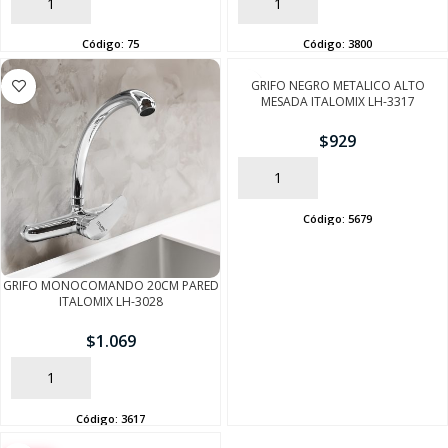
AÑADIR
AÑADIR
Código:
75
Código:
3800
GRIFO NEGRO METALICO ALTO
MESADA ITALOMIX LH-3317
$
929
AÑADIR
Código:
5679
GRIFO MONOCOMANDO 20CM PARED
SEGUÍ COMPRANDO
ITALOMIX LH-3028
$
1.069
FINALIZÁ TU COMPRA
AÑADIR
Código:
3617