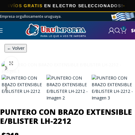
VÍOS GRATIS
EN ELECTRO SELECCIONADOS!
Empresa orgullosamente uruguaya.
0
$
← Volver
Click to enlarge
PUNTERO CON BRAZO EXTENSIBLE
E/BLISTER LH-2212