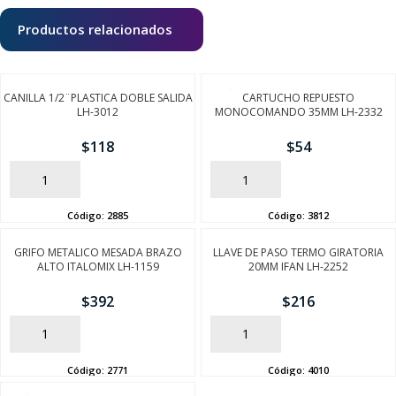
Productos relacionados
CANILLA 1/2¨PLASTICA DOBLE SALIDA
CARTUCHO REPUESTO
LH-3012
MONOCOMANDO 35MM LH-2332
$
118
$
54
AÑADIR
AÑADIR
Código:
2885
Código:
3812
GRIFO METALICO MESADA BRAZO
LLAVE DE PASO TERMO GIRATORIA
ALTO ITALOMIX LH-1159
20MM IFAN LH-2252
$
392
$
216
AÑADIR
AÑADIR
Código:
2771
Código:
4010