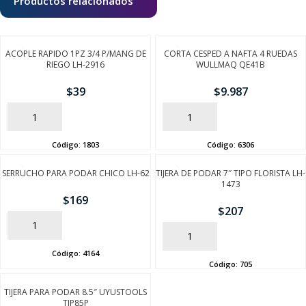
Productos relacionados
ACOPLE RAPIDO 1PZ 3/4 P/MANG DE
CORTA CESPED A NAFTA 4 RUEDAS
RIEGO LH-2916
WULLMAQ QE41B
$
39
$
9.987
AÑADIR
AÑADIR
Código:
1803
Código:
6306
SERRUCHO PARA PODAR CHICO LH-62
TIJERA DE PODAR 7″ TIPO FLORISTA LH-
1473
$
169
SEGUÍ COMPRANDO
$
207
AÑADIR
AÑADIR
FINALIZÁ TU COMPRA
Código:
4164
Código:
705
TIJERA PARA PODAR 8.5″ UYUSTOOLS
TJP85P