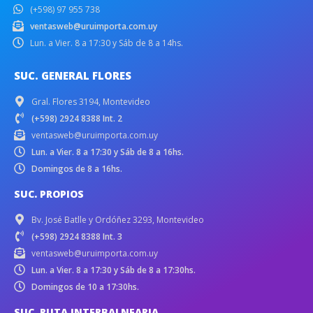
(+598) 97 955 738
ventasweb@uruimporta.com.uy
Lun. a Vier. 8 a 17:30 y Sáb de 8 a 14hs.
SUC. GENERAL FLORES
Gral. Flores 3194, Montevideo
(+598) 2924 8388 Int. 2
ventasweb@uruimporta.com.uy
Lun. a Vier. 8 a 17:30 y Sáb de 8 a 16hs.
Domingos de 8 a 16hs.
SUC. PROPIOS
Bv. José Batlle y Ordóñez 3293, Montevideo
(+598) 2924 8388 Int. 3
ventasweb@uruimporta.com.uy
Lun. a Vier. 8 a 17:30 y Sáb de 8 a 17:30hs.
Domingos de 10 a 17:30hs.
SUC. RUTA INTERBALNEARIA