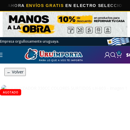
HORA
ENVÍOS GRATIS
EN ELECTRO SELECCIONADOS!
Empresa orgullosamente uruguaya.
0
$
← Volver
AGOTADO