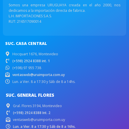
Somos una empresa URUGUAYA creada en el año 2000, nos
dedicamos a la importación directa de fabrica.
L.H. IMPORTACIONES S.A.S.
RUT: 216517090014
SUC. CASA CENTRAL
Hocquart 1676, Montevideo
(+598) 2924 8388 int. 1
(+598) 97 955 738
ventasweb@uruimporta.com.uy
Lun. a Vier. 8 a 17:30 y Sáb de 8 a 14hs.
SUC. GENERAL FLORES
Gral. Flores 3194, Montevideo
(+598) 2924 8388 Int. 2
ventasweb@uruimporta.com.uy
Lun. a Vier. 8 a 17:30 y Sáb de 8 a 16hs.