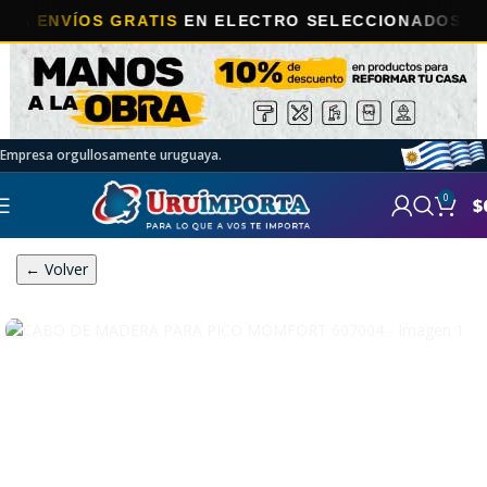
NVÍOS GRATIS
EN ELECTRO SELECCIONADOS!
Empresa orgullosamente uruguaya.
0
$
← Volver