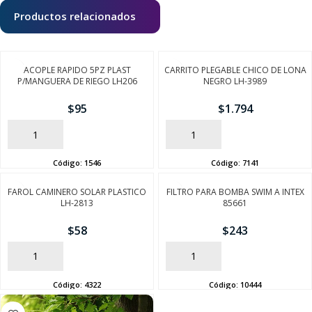
Productos relacionados
ACOPLE RAPIDO 5PZ PLAST
CARRITO PLEGABLE CHICO DE LONA
P/MANGUERA DE RIEGO LH206
NEGRO LH-3989
$
95
$
1.794
AÑADIR
AÑADIR
Código:
1546
Código:
7141
FAROL CAMINERO SOLAR PLASTICO
FILTRO PARA BOMBA SWIM A INTEX
LH-2813
85661
$
58
$
243
AÑADIR
AÑADIR
Código:
4322
Código:
10444
SEGUÍ COMPRANDO