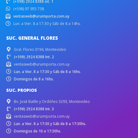
(+598) 2924 8388 int. 1
(+598) 97 955 738
ventasweb@uruimporta.com.uy
Lun. a Vier. 8 a 17:30 y Sáb de 8 a 14hs.
SUC. GENERAL FLORES
Gral. Flores 3194, Montevideo
(+598) 2924 8388 Int. 2
ventasweb@uruimporta.com.uy
Lun. a Vier. 8 a 17:30 y Sáb de 8 a 16hs.
Domingos de 8 a 16hs.
SUC. PROPIOS
Bv. José Batlle y Ordóñez 3293, Montevideo
(+598) 2924 8388 Int. 3
ventasweb@uruimporta.com.uy
Lun. a Vier. 8 a 17:30 y Sáb de 8 a 17:30hs.
Domingos de 10 a 17:30hs.