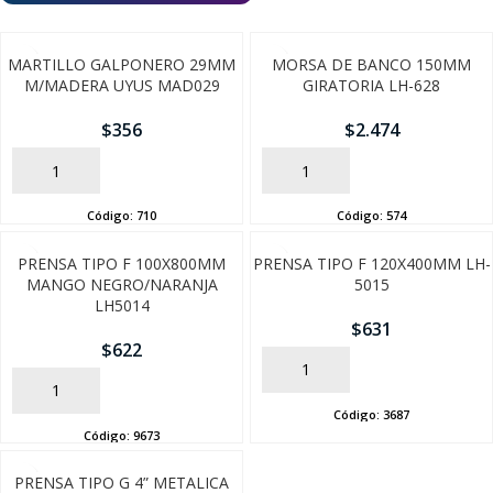
MARTILLO GALPONERO 29MM
MORSA DE BANCO 150MM
M/MADERA UYUS MAD029
GIRATORIA LH-628
$
356
$
2.474
AÑADIR
AÑADIR
Código:
710
Código:
574
PRENSA TIPO F 100X800MM
PRENSA TIPO F 120X400MM LH-
MANGO NEGRO/NARANJA
5015
LH5014
SEGUÍ COMPRANDO
$
631
$
622
FINALIZÁ TU COMPRA
AÑADIR
AÑADIR
Código:
3687
Código:
9673
PRENSA TIPO G 4” METALICA