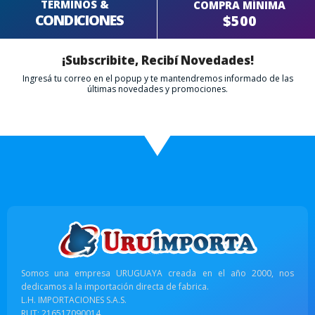
TERMINOS &
COMPRA MÍNIMA
CONDICIONES
$500
¡Subscribite, Recibí Novedades!
Ingresá tu correo en el popup y te mantendremos informado de las
últimas novedades y promociones.
Somos una empresa URUGUAYA creada en el año 2000, nos
dedicamos a la importación directa de fabrica.
L.H. IMPORTACIONES S.A.S.
RUT: 216517090014