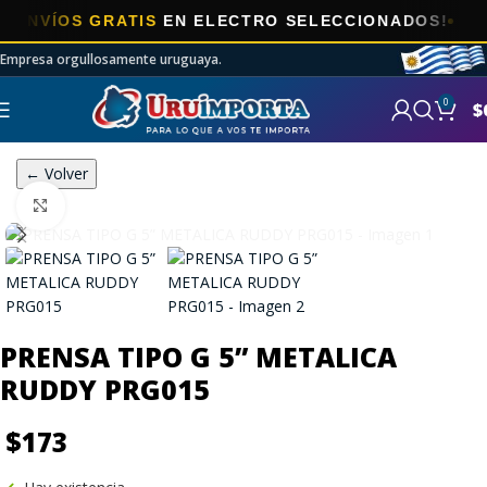
VÍOS GRATIS
EN ELECTRO SELECCIONADOS!
Empresa orgullosamente uruguaya.
0
$
← Volver
Click to enlarge
PRENSA TIPO G 5” METALICA
RUDDY PRG015
$
173