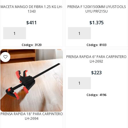
MACETA MANGO DE FIBRA 1.25 KG LH-
PRENSA F 120X1500MM UYUSTOOLS
1343
UYU PRF215U
$
411
$
1.375
AÑADIR
AÑADIR
Código:
3120
Código:
8103
PRENSA RAPIDA 6″ PARA CARPINTERO
LH-2692
$
223
AÑADIR
Código:
4196
PRENSA RAPIDA 18″ PARA CARPINTERO
LH-2694