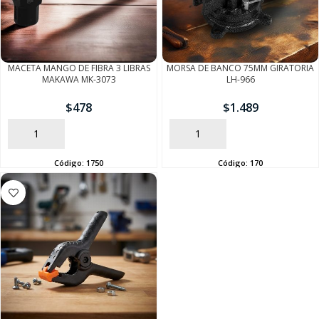
SEGUÍ COMPRANDO
MACETA MANGO DE FIBRA 3 LIBRAS
MORSA DE BANCO 75MM GIRATORIA
MAKAWA MK-3073
LH-966
FINALIZÁ TU COMPRA
$
478
$
1.489
AÑADIR
AÑADIR
Código:
1750
Código:
170