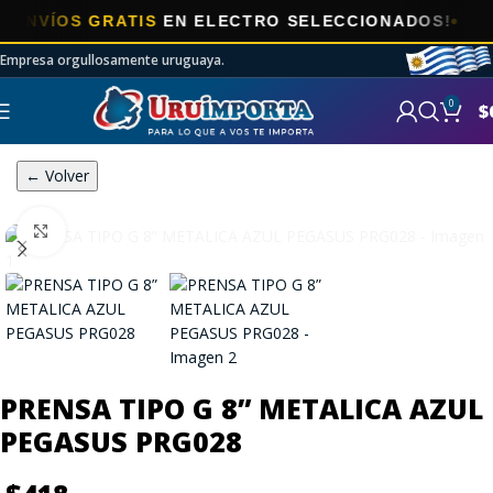
VÍOS GRATIS
EN ELECTRO SELECCIONADOS!
Empresa orgullosamente uruguaya.
0
$
← Volver
Click to enlarge
PRENSA TIPO G 8” METALICA AZUL
PEGASUS PRG028