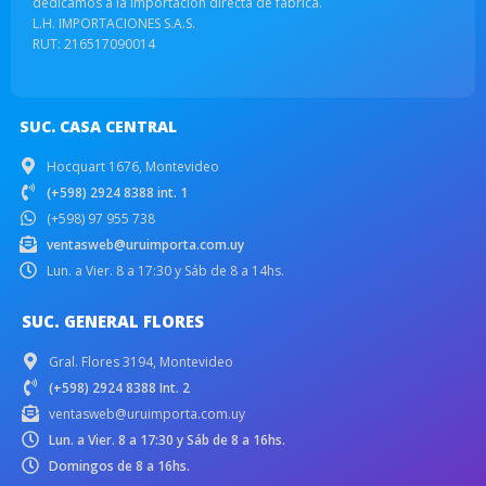
dedicamos a la importación directa de fabrica.
L.H. IMPORTACIONES S.A.S.
RUT: 216517090014
SUC. CASA CENTRAL
Hocquart 1676, Montevideo
(+598) 2924 8388 int. 1
(+598) 97 955 738
ventasweb@uruimporta.com.uy
Lun. a Vier. 8 a 17:30 y Sáb de 8 a 14hs.
SUC. GENERAL FLORES
Gral. Flores 3194, Montevideo
(+598) 2924 8388 Int. 2
ventasweb@uruimporta.com.uy
Lun. a Vier. 8 a 17:30 y Sáb de 8 a 16hs.
Domingos de 8 a 16hs.