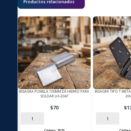
Productos relacionados
BISAGRA POMELA 100MM DE HIERRO PARA
BISAGRA TIPO T META
SOLDAR LH-2047
20
$
70
$
1
AÑADIR
AÑADIR
Código:
3570
Código