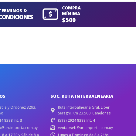
COMPRA
TERMINOS &
MÍNIMA
CONDICIONES
$500
IOS
SUC. RUTA INTERBALNEARIA
atlle y Ordóñez 3293,
Ruta Interbalnearia Gral. Líber
eo
Seregni, Km 23.500. Canelones
4 8388 Int. 3
(598) 2924 8388 Int. 4
b@uruimporta.com.uy
ventasweb@uruimporta.com.uy
r. 8 a 17:30 y Sáb de 8 a
Lunes a Domingo de 8 a 21hs.