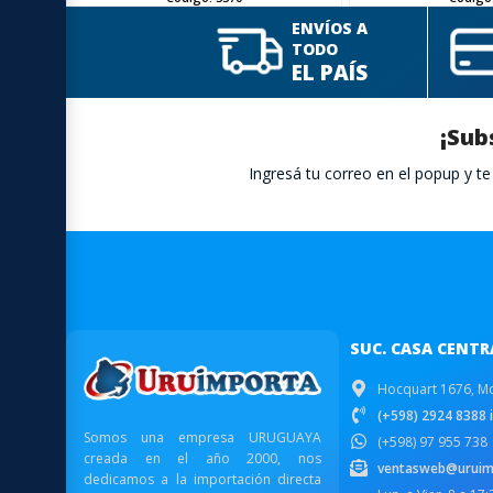
ENVÍOS A
TODO
EL PAÍS
¡Sub
Ingresá tu correo en el popup y 
SUC. CASA CENTR
Hocquart 1676, M
(+598) 2924 8388 i
Somos una empresa URUGUAYA
(+598) 97 955 738
creada en el año 2000, nos
ventasweb@uruim
dedicamos a la importación directa