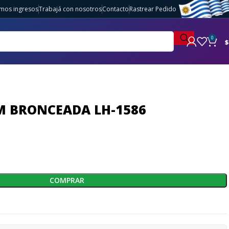
imos ingresos
Trabajá con nosotros
Contacto
Rastrear Pedido
0
$
 BRONCEADA LH-1586
COMPRAR