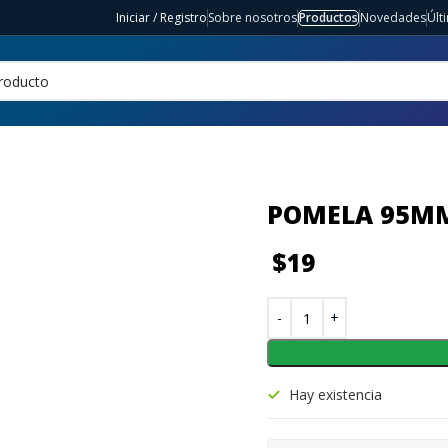
Iniciar / Registro
Sobre nosotros
Productos
Novedades
Últ
POMELA 95MM
$
19
Hay existencia