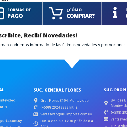
FORMAS DE
¿CÓMO
PAGO
COMPRAR?
scribite, Recibí Novedades!
te mantendremos informado de las últimas novedades y promociones.
AL
SUC. GENERAL FLORES
SUC. PROP
ontevideo
Bv. José B
Gral. Flores 3194, Montevideo
Montevid
nt. 1
(+598) 2924 8388 Int. 2
(+598) 292
ventasweb@uruimporta.com.uy
ventaswe
porta.com.uy
Lun. a Vier. 8 a 17:30 y Sáb de 8 a
Lun. a Vie
16hs.