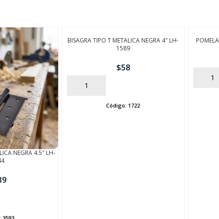
FINALIZÁ TU COMPRA
BISAGRA TIPO T METALICA NEGRA 4″ LH-
POMELA
1589
$
58
AÑADIR
AÑADIR
Código:
1722
LICA NEGRA 4.5″ LH-
44
39
:
3593