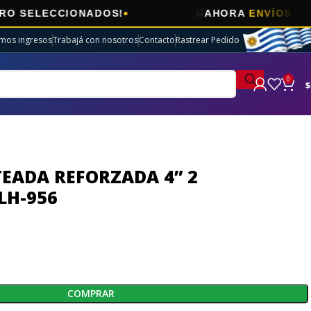
🛒
CCIONADOS!
AHORA
ENVÍOS GRATIS
EN 
imos ingresos
Trabajá con nosotros
Contacto
Rastrear Pedido
0
$
EADA REFORZADA 4” 2
LH-956
COMPRAR