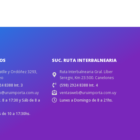
IOS
SUC. RUTA INTERBALNEARIA
atlle y Ordóñez 3293,
Ruta Interbalnearia Gral. Líber
eo
Seregni, Km 23.500. Canelones
4 8388 Int. 3
(598) 2924 8388 Int. 4
b@uruimporta.com.uy
ventasweb@uruimporta.com.uy
r. 8 a 17:30 y Sáb de 8 a
Lunes a Domingo de 8 a 21hs.
de 10 a 17:30hs.