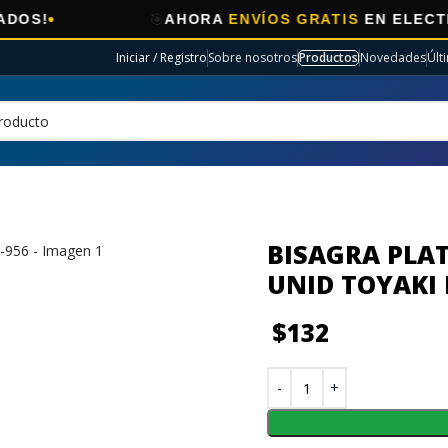
🎯
AHORA
ENVÍOS GRATIS
EN ELECTRO SELE
Iniciar / Registro
Sobre nosotros
Productos
Novedades
Últ
BISAGRA PLAT
UNID TOYAKI 
$
132