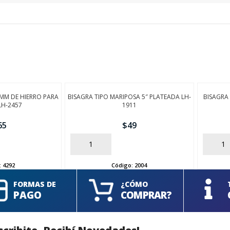
MM DE HIERRO PARA
BISAGRA TIPO MARIPOSA 5″ PLATEADA LH-
BISAGRA 
LH-2457
1911
65
$
49
AÑADIR
AÑADIR
:
4292
Código:
2004
FORMAS DE
¿CÓMO
PAGO
COMPRAR?