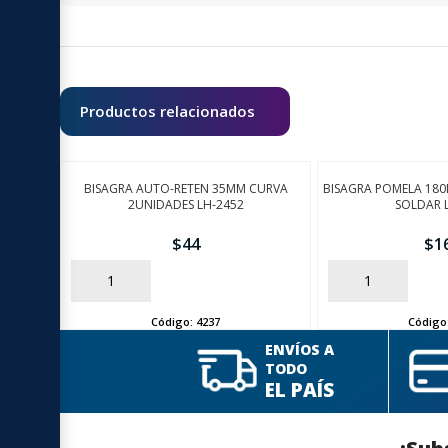
Productos relacionados
BISAGRA AUTO-RETEN 35MM CURVA
BISAGRA POMELA 180
2UNIDADES LH-2452
SOLDAR 
$
44
$
1
AÑADIR
AÑADIR
Código:
4237
Código
ENVÍOS A
TODO
EL PAÍS