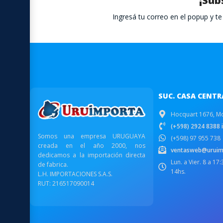
¡Sub
Ingresá tu correo en el popup y 
SUC. CASA CENTR
Hocquart 1676, M
(+598) 2924 8388 i
Somos una empresa URUGUAYA
(+598) 97 955 738
creada en el año 2000, nos
ventasweb@uruim
dedicamos a la importación directa
Lun. a Vier. 8 a 17
de fabrica.
14hs.
L.H. IMPORTACIONES S.A.S.
RUT: 216517090014