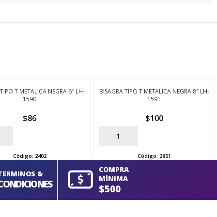
TIPO T METALICA NEGRA 6″ LH-
BISAGRA TIPO T METALICA NEGRA 8″ LH-
1590
1591
$
86
$
100
AÑADIR
Código:
2402
Código:
2851
COMPRA
TERMINOS &
MÍNIMA
CONDICIONES
$500