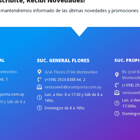
scribite, Recibí Novedades!
te mantendremos informado de las últimas novedades y promociones.
AL
SUC. GENERAL FLORES
SUC. PROP
ontevideo
Bv. José B
Gral. Flores 3194, Montevideo
Montevid
nt. 1
(+598) 2924 8388 Int. 2
(+598) 292
ventasweb@uruimporta.com.uy
ventaswe
porta.com.uy
Lun. a Vier. 8 a 17:30 y Sáb de 8 a
Lun. a Vie
16hs.
:30 y Sáb de 8 a
17:30hs.
Domingos de 8 a 16hs.
Domingos 