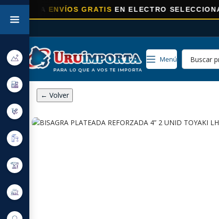
ORA
ENVÍOS GRATIS
EN ELECTRO SELECCIONADOS!
Menú
← Volver