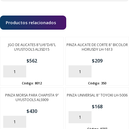
Productos relacionados
JGO DE ALICATES 8″U/6″D/6″L
PINZA ALICATE DE CORTE 8″ BICOLOR
UYUSTOOLS AL3SD15
HORUSDY LH-1613
$
562
$
209
AÑADIR
AÑADIR
Código:
8012
Código:
350
PINZA MORSA PARA CHAPISTA 9″
PINZA UNIVERSAL 8″ TOYOKI LH-5006
UYUSTOOLS ALS909
$
168
$
430
AÑADIR
AÑADIR
Código:
9737