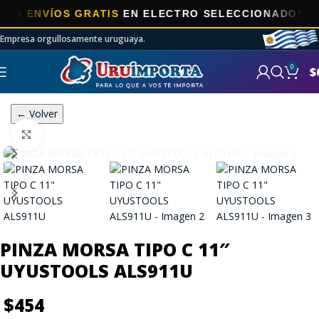
ENVÍOS GRATIS
EN ELECTRO SELECCIONADOS!
Empresa orgullosamente uruguaya.
0
$
← Volver
Click to enlarge
PINZA MORSA TIPO C 11″
UYUSTOOLS ALS911U
$
454