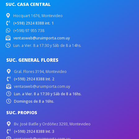
SUC. CASA CENTRAL
Hocquart 1676, Montevideo
(+598) 2924 8388 int. 1
(+598) 97 955 738
ventasweb@uruimporta.com.uy
Lun. a Vier. 8 a 17:30 y Sáb de 8 a 14hs.
SUC. GENERAL FLORES
Gral. Flores 3194, Montevideo
(+598) 2924 8388 Int. 2
ventasweb@uruimporta.com.uy
Lun. a Vier. 8 a 17:30 y Sáb de 8 a 16hs.
Domingos de 8 a 16hs.
SUC. PROPIOS
Bv. José Batlle y Ordóñez 3293, Montevideo
(+598) 2924 8388 Int. 3
ventasweb@uruimporta.com.uy