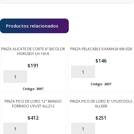
Productos relacionados
PINZA ALICATE DE CORTE 6″ BICOLOR
PINZA PELACABLE 6 KAMASA KM-028
HORUSDY LH-1616
$
146
$
191
AÑADIR
AÑADIR
Código:
2607
Código:
3097
PINZA PICO DE LORO 12″ MANGO
PINZA PICO DE LORO 8″ UYUSTOOLS
FORRADO UYUST ALL212
ALL608
$
412
$
251
AÑADIR
AÑADIR