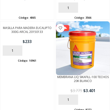
AÑADIR
AÑADIR
Código:
4065
Código:
3566
MASILLA PARA MADERA EUCALIPTO
-10%
300G ARCAL 20150133
$
233
AÑADIR
Código:
10961
MEMBRANA LIQ SIKAFILL-100 TECHOS
20K BLANCO
$
3.779
$
3.401
AÑADIR
Código:
8272