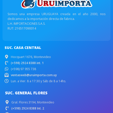
Somos una empresa URUGUAYA creada en el año 2000, nos
dedicamos a la importación directa de fabrica.
L.H. IMPORTACIONES S.A.S.
RUT: 216517090014
SUC. CASA CENTRAL
Hocquart 1676, Montevideo
(+598) 2924 8388 int. 1
(+598) 97 955 738
ventasweb@uruimporta.com.uy
Lun. a Vier. 8 a 17:30 y Sáb de 8 a 14hs.
SUC. GENERAL FLORES
Gral. Flores 3194, Montevideo
(+598) 2924 8388 Int. 2