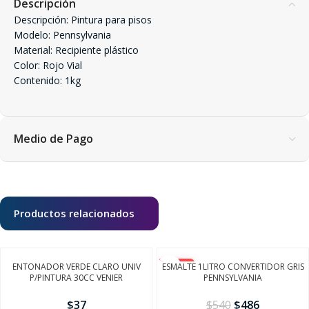
Descripción
Descripción: Pintura para pisos
Modelo: Pennsylvania
Material: Recipiente plástico
Color: Rojo Vial
Contenido: 1kg
Medio de Pago
Productos relacionados
ENTONADOR VERDE CLARO UNIV
ESMALTE 1LITRO CONVERTIDOR GRIS
-10%
P/PINTURA 30CC VENIER
PENNSYLVANIA
$
37
$
540
$
486