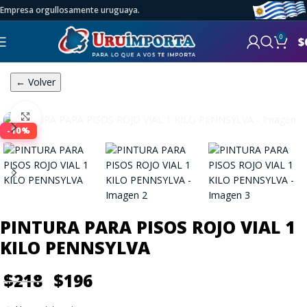
Empresa orgullosamente uruguaya.
0
$
← Volver
Click to enlarge
-10%
PINTURA PARA PISOS ROJO VIAL 1
KILO PENNSYLVA
$
218
$
196