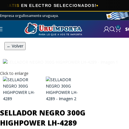
🎯
IS
EN ELECTRO SELECCIONADOS!
AHO
Empresa orgullosamente uruguaya.
0
$
← Volver
Click to enlarge
SELLADOR NEGRO 300G
HIGHPOWER LH-4289