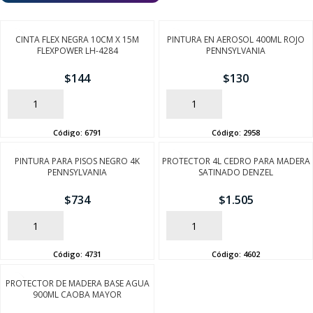
CINTA FLEX NEGRA 10CM X 15M
PINTURA EN AEROSOL 400ML ROJO
FLEXPOWER LH-4284
PENNSYLVANIA
$
144
$
130
AÑADIR
AÑADIR
Código:
6791
Código:
2958
PINTURA PARA PISOS NEGRO 4K
PROTECTOR 4L CEDRO PARA MADERA
PENNSYLVANIA
SATINADO DENZEL
$
734
$
1.505
AÑADIR
AÑADIR
Código:
4731
Código:
4602
PROTECTOR DE MADERA BASE AGUA
900ML CAOBA MAYOR