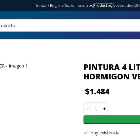
Iniciar / Registro
Sobre nosotros
Productos
Novedades
Últ
PINTURA 4 LI
HORMIGON V
$
1.484
Hay existencia