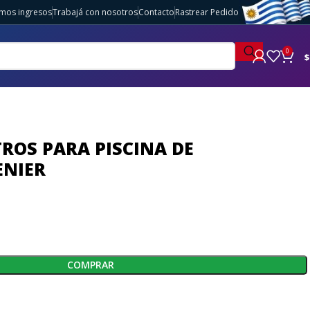
imos ingresos
Trabajá con nosotros
Contacto
Rastrear Pedido
0
$
TROS PARA PISCINA DE
ENIER
COMPRAR