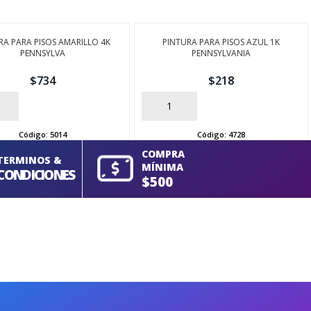
RA PARA PISOS AMARILLO 4K
PINTURA PARA PISOS AZUL 1K
PENNSYLVA
PENNSYLVANIA
$
734
$
218
AÑADIR
Código:
5014
Código:
4728
COMPRA
TERMINOS &
MÍNIMA
CONDICIONES
$500