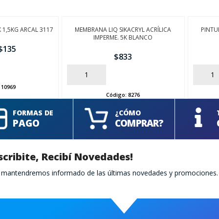
X 1,5KG ARCAL 3117
MEMBRANA LIQ SIKACRYL ACRÍLICA
PINTU
IMPERME. 5K BLANCO
$
135
$
833
AÑADIR
AÑADIR
:
10969
Código:
8276
FORMAS DE
¿CÓMO
PAGO
COMPRAR?
scribite, Recibí Novedades!
te mantendremos informado de las últimas novedades y promociones.