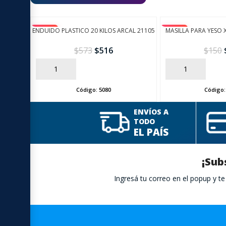
ENDUIDO PLASTICO 20 KILOS ARCAL 21105
-10%
-10%
MASILLA PARA YESO 
$
573
$
516
$
150
AÑADIR
AÑADIR
Código:
5080
Código
ENVÍOS A
TODO
EL PAÍS
¡Sub
Ingresá tu correo en el popup y 