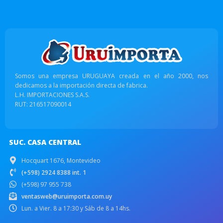
Somos una empresa URUGUAYA creada en el año 2000, nos
dedicamos a la importación directa de fabrica.
L.H. IMPORTACIONES S.A.S.
RUT: 216517090014
SUC. CASA CENTRAL
Hocquart 1676, Montevideo
(+598) 2924 8388 int. 1
(+598) 97 955 738
ventasweb@uruimporta.com.uy
Lun. a Vier. 8 a 17:30 y Sáb de 8 a 14hs.