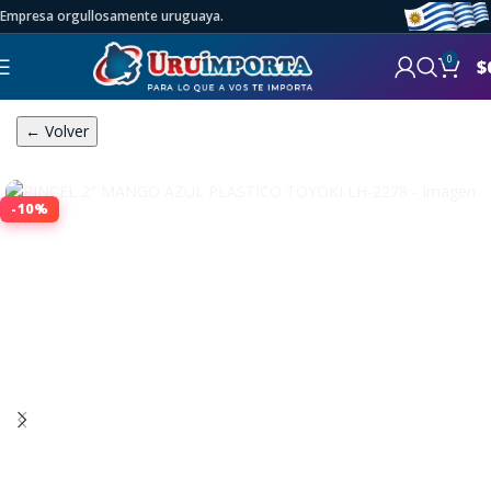
Empresa orgullosamente uruguaya.
0
$
← Volver
-10%