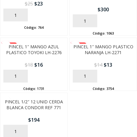
$
25
$
23
$
300
AÑADIR
AÑADIR
Código:
764
Código:
1063
-10%
-10%
PINCEL 1″ MANGO AZUL
PINCEL 1″ MANGO PLASTICO
PLASTICO TOYOKI LH-2276
NARANJA LH-2271
$
18
$
16
$
14
$
13
AÑADIR
AÑADIR
SEGUÍ COMPRANDO
Código:
1731
Código:
3754
FINALIZÁ TU COMPRA
PINCEL 1/2″ 12 UNID CERDA
BLANCA CONDOR REF 771
$
194
AÑADIR