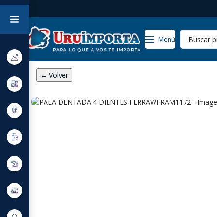
Menú
← Volver