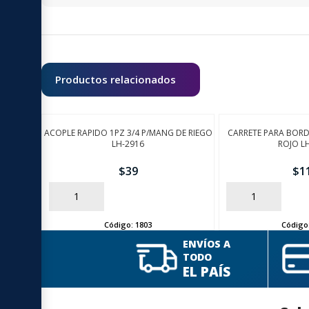
Productos relacionados
ACOPLE RAPIDO 1PZ 3/4 P/MANG DE RIEGO
CARRETE PARA BOR
LH-2916
ROJO L
$
39
$
1
AÑADIR
AÑADIR
Código:
1803
Código
ENVÍOS A
TODO
EL PAÍS