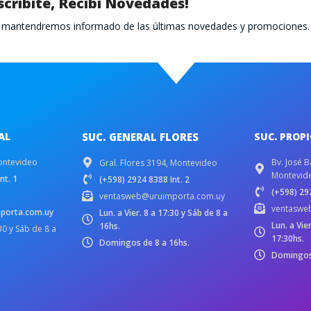
scribite, Recibí Novedades!
te mantendremos informado de las últimas novedades y promociones.
AL
SUC. GENERAL FLORES
SUC. PROP
ontevideo
Bv. José B
Gral. Flores 3194, Montevideo
Montevid
nt. 1
(+598) 2924 8388 Int. 2
(+598) 292
ventasweb@uruimporta.com.uy
ventaswe
porta.com.uy
Lun. a Vier. 8 a 17:30 y Sáb de 8 a
Lun. a Vie
16hs.
:30 y Sáb de 8 a
17:30hs.
Domingos de 8 a 16hs.
Domingos 