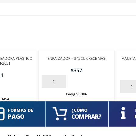
DEADORA PLASTICO
ENRAIZADOR – 345CC CRECE MAS
MACETA 
H-2651
$
357
11
AÑADIR
AÑADIR
Código:
8186
:
4154
FORMAS DE
¿CÓMO
PAGO
COMPRAR?