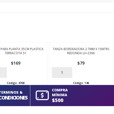
PARA PLANTA 35CM PLASTICA
TANZA BORDEADORA 2.7MM X 15MTRS
TERRACOTA 51
REDONDA LH-2366
$
169
$
79
AÑADIR
Código:
4768
Código:
146
COMPRA
TERMINOS &
MÍNIMA
CONDICIONES
$500