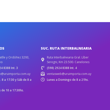
IOS
SUC. RUTA INTERBALNEARIA
atlle y Ordóñez 3293,
Ruta Interbalnearia Gral. Líber
eo
Seregni, Km 23.500. Canelones
4 8388 Int. 3
(598) 2924 8388 Int. 4
b@uruimporta.com.uy
ventasweb@uruimporta.com.uy
r. 8 a 17:30 y Sáb de 8 a
Lunes a Domingo de 8 a 21hs.
de 10 a 17:30hs.