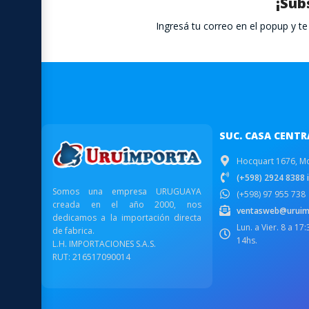
¡Sub
Ingresá tu correo en el popup y 
SUC. CASA CENTR
Hocquart 1676, M
(+598) 2924 8388 i
Somos una empresa URUGUAYA
(+598) 97 955 738
creada en el año 2000, nos
ventasweb@uruim
dedicamos a la importación directa
Lun. a Vier. 8 a 17
de fabrica.
14hs.
L.H. IMPORTACIONES S.A.S.
RUT: 216517090014