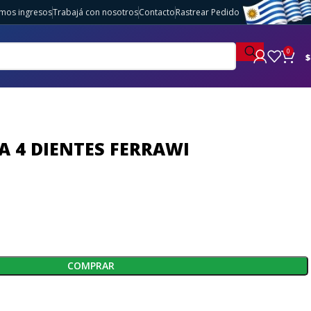
imos ingresos
Trabajá con nosotros
Contacto
Rastrear Pedido
0
$
A 4 DIENTES FERRAWI
COMPRAR