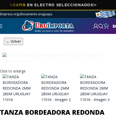
🎯
GRATIS
EN ELECTRO SELECCIONADOS!
Empresa orgullosamente uruguaya.
0
$
← Volver
Click to enlarge
TANZA BORDEADORA REDONDA