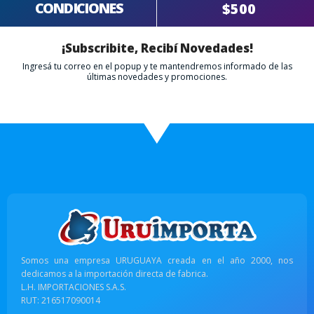
CONDICIONES
$500
¡Subscribite, Recibí Novedades!
Ingresá tu correo en el popup y te mantendremos informado de las
últimas novedades y promociones.
Somos una empresa URUGUAYA creada en el año 2000, nos
dedicamos a la importación directa de fabrica.
L.H. IMPORTACIONES S.A.S.
RUT: 216517090014