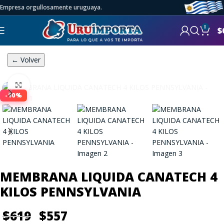
Empresa orgullosamente uruguaya.
0
$
← Volver
Click to enlarge
-10%
MEMBRANA LIQUIDA CANATECH 4
KILOS PENNSYLVANIA
$
619
$
557