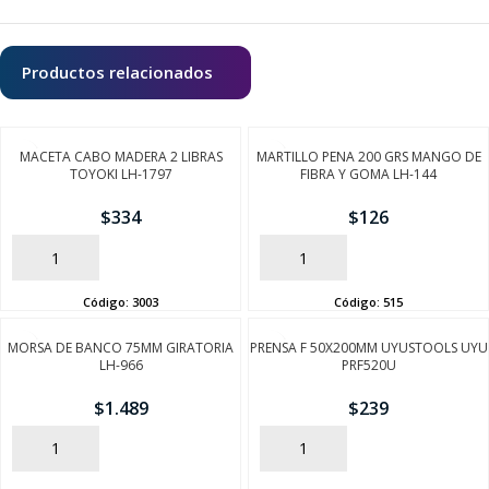
Productos relacionados
MACETA CABO MADERA 2 LIBRAS
MARTILLO PENA 200 GRS MANGO DE
TOYOKI LH-1797
FIBRA Y GOMA LH-144
$
334
$
126
AÑADIR
AÑADIR
Código:
3003
Código:
515
MORSA DE BANCO 75MM GIRATORIA
PRENSA F 50X200MM UYUSTOOLS UYU
LH-966
PRF520U
$
1.489
$
239
AÑADIR
AÑADIR