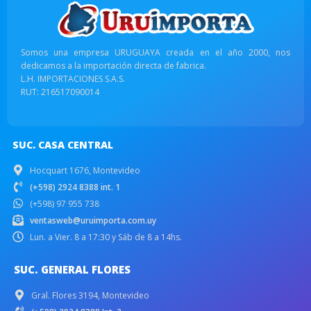
Somos una empresa URUGUAYA creada en el año 2000, nos
dedicamos a la importación directa de fabrica.
L.H. IMPORTACIONES S.A.S.
RUT: 216517090014
SUC. CASA CENTRAL
Hocquart 1676, Montevideo
(+598) 2924 8388 int. 1
(+598) 97 955 738
ventasweb@uruimporta.com.uy
Lun. a Vier. 8 a 17:30 y Sáb de 8 a 14hs.
SUC. GENERAL FLORES
Gral. Flores 3194, Montevideo