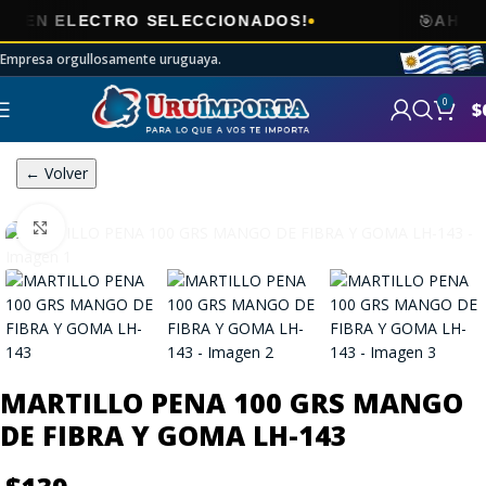
🎯
N ELECTRO SELECCIONADOS!
AHORA
E
Empresa orgullosamente uruguaya.
0
$
← Volver
Click to enlarge
MARTILLO PENA 100 GRS MANGO
DE FIBRA Y GOMA LH-143