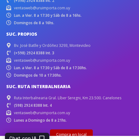
(+598) 2924 8388 Int. 2
ventasweb@uruimporta.com.uy
Lun. a Vier. 8 a 17:30 y Sáb de 8 a 16hs.
Domingos de 8 a 16hs.
SUC. PROPIOS
Bv. José Batlle y Ordóñez 3293, Montevideo
(+598) 2924 8388 Int. 3
ventasweb@uruimporta.com.uy
Lun. a Vier. 8 a 17:30 y Sáb de 8 a 17:30hs.
Domingos de 10 a 17:30hs.
SUC. RUTA INTERBALNEARIA
Ruta Interbalnearia Gral. Líber Seregni, Km 23.500. Canelones
(598) 2924 8388 Int. 4
ventasweb@uruimporta.com.uy
Lunes a Domingo de 8 a 21hs.
Compra en local
chat_bubble
Chat con IA