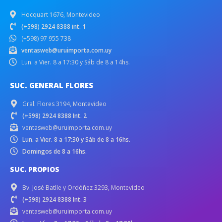
Hocquart 1676, Montevideo
(+598) 2924 8388 int. 1
(+598) 97 955 738
ventasweb@uruimporta.com.uy
Lun. a Vier. 8 a 17:30 y Sáb de 8 a 14hs.
SUC. GENERAL FLORES
Gral. Flores 3194, Montevideo
(+598) 2924 8388 Int. 2
ventasweb@uruimporta.com.uy
Lun. a Vier. 8 a 17:30 y Sáb de 8 a 16hs.
Domingos de 8 a 16hs.
SUC. PROPIOS
Bv. José Batlle y Ordóñez 3293, Montevideo
(+598) 2924 8388 Int. 3
ventasweb@uruimporta.com.uy