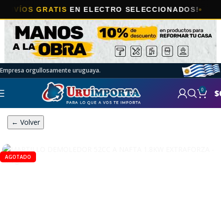
OS GRATIS
EN ELECTRO SELECCIONADOS!
Empresa orgullosamente uruguaya.
0
$
← Volver
AGOTADO