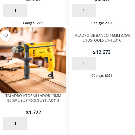
AÑADIR
AÑADIR
Código:
2911
Código:
2903
SEGUÍ COMPRANDO
TALADRO DE BANCO 16MM 375W
UYUSTOOLS UY-TLB16
FINALIZÁ TU COMPRA
$
12.673
AÑADIR
Código:
8071
TALADRO ATORNILLADOR 13MM
550W UYUSTOOLS UYTLA0413
$
1.722
AÑADIR