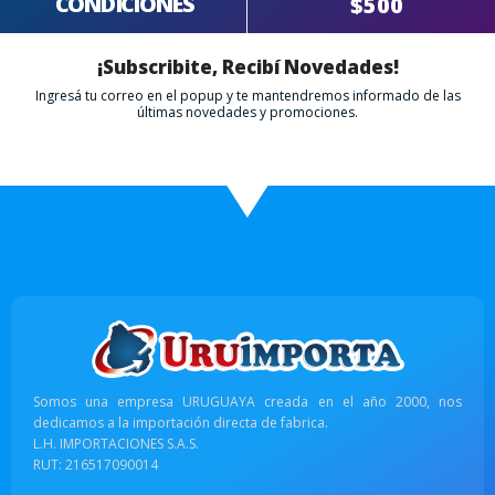
CONDICIONES
$500
¡Subscribite, Recibí Novedades!
Ingresá tu correo en el popup y te mantendremos informado de las
últimas novedades y promociones.
Somos una empresa URUGUAYA creada en el año 2000, nos
dedicamos a la importación directa de fabrica.
L.H. IMPORTACIONES S.A.S.
RUT: 216517090014