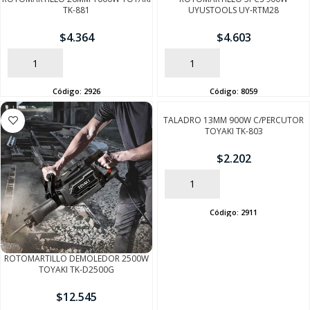
TK-881
UYUSTOOLS UY-RTM28
$
4.364
$
4.603
AÑADIR
AÑADIR
Código:
2926
Código:
8059
TALADRO 13MM 900W C/PERCUTOR
TOYAKI TK-803
$
2.202
AÑADIR
Código:
2911
SEGUÍ COMPRANDO
ROTOMARTILLO DEMOLEDOR 2500W
FINALIZÁ TU COMPRA
TOYAKI TK-D2500G
$
12.545