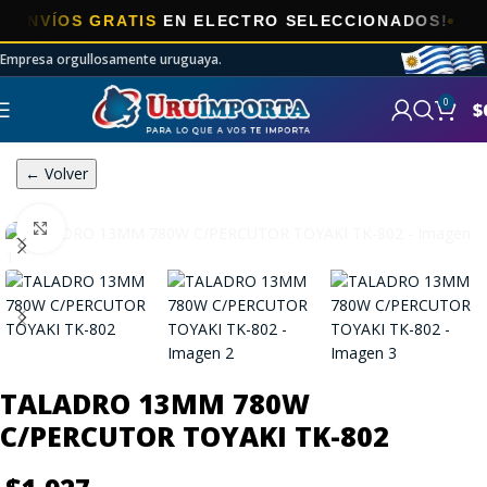
ÍOS GRATIS
EN ELECTRO SELECCIONADOS!
Empresa orgullosamente uruguaya.
0
$
← Volver
Click to enlarge
TALADRO 13MM 780W
C/PERCUTOR TOYAKI TK-802