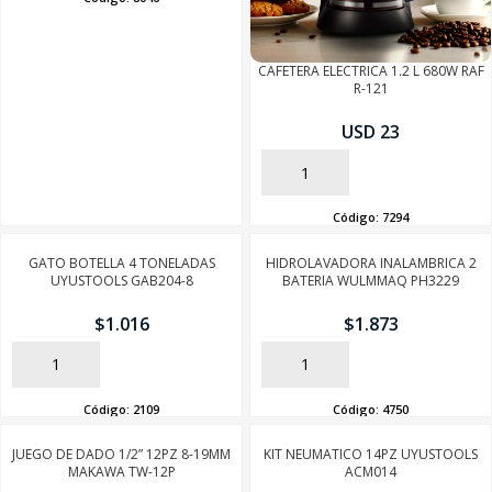
CAFETERA ELECTRICA 1.2 L 680W RAF
R-121
USD 23
AÑADIR
Código:
7294
GATO BOTELLA 4 TONELADAS
HIDROLAVADORA INALAMBRICA 2
UYUSTOOLS GAB204-8
BATERIA WULMMAQ PH3229
$
1.016
$
1.873
AÑADIR
AÑADIR
Código:
2109
Código:
4750
JUEGO DE DADO 1/2” 12PZ 8-19MM
KIT NEUMATICO 14PZ UYUSTOOLS
MAKAWA TW-12P
ACM014