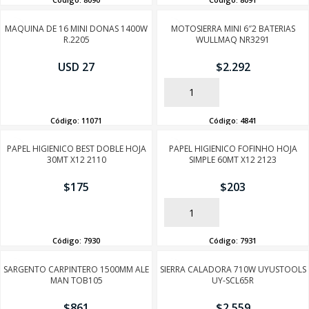
MAQUINA DE 16 MINI DONAS 1400W
MOTOSIERRA MINI 6″2 BATERIAS
R.2205
WULLMAQ NR3291
USD 27
$
2.292
AÑADIR
AÑADIR
Código:
11071
Código:
4841
PAPEL HIGIENICO BEST DOBLE HOJA
PAPEL HIGIENICO FOFINHO HOJA
30MT X12 2110
SIMPLE 60MT X12 2123
$
175
$
203
AÑADIR
AÑADIR
Código:
7930
Código:
7931
SARGENTO CARPINTERO 1500MM ALE
SIERRA CALADORA 710W UYUSTOOLS
MAN TOB105
UY-SCL65R
$
861
$
2.559