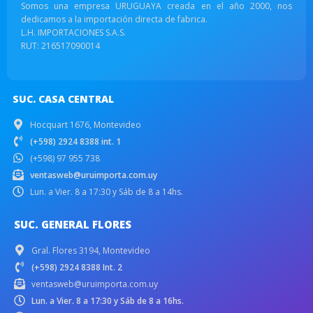
Somos una empresa URUGUAYA creada en el año 2000, nos
dedicamos a la importación directa de fabrica.
L.H. IMPORTACIONES S.A.S.
RUT: 216517090014
SUC. CASA CENTRAL
Hocquart 1676, Montevideo
(+598) 2924 8388 int. 1
(+598) 97 955 738
ventasweb@uruimporta.com.uy
Lun. a Vier. 8 a 17:30 y Sáb de 8 a 14hs.
SUC. GENERAL FLORES
Gral. Flores 3194, Montevideo
(+598) 2924 8388 Int. 2
ventasweb@uruimporta.com.uy
Lun. a Vier. 8 a 17:30 y Sáb de 8 a 16hs.