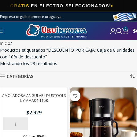
🎯
RATIS
EN ELECTRO SELECCIONADOS!
A
Empresa orgullosamente uruguaya.
0
$
Inicio
Productos etiquetados “DESCUENTO POR CAJA: Caja de 8 unidades
con 10% de descuento”
Mostrando los 23 resultados
CATEGORÍAS
AMOLADORA ANGULAR UYUSTOOLS
UY-AMA04-115R
$
2.929
AÑADIR
Código:
8046