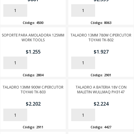
AÑADIR
AÑADIR
Código:
4500
Código:
8063
SOPORTE PARA AMOLADORA 125MM
TALADRO 13MM 780W C/PERCUTOR
WORK TOOLS
TOYAKI TK-802
$
1.255
$
1.927
AÑADIR
AÑADIR
Código:
2804
Código:
2901
TALADRO 13MM 900W C/PERCUTOR
TALADRO A BATERIA 18V CON
TOYAKI TK-803
MALETIN WULLMAQ PH3147
$
2.202
$
2.224
SEGUÍ COMPRANDO
AÑADIR
AÑADIR
FINALIZÁ TU COMPRA
Código:
2911
Código:
4427