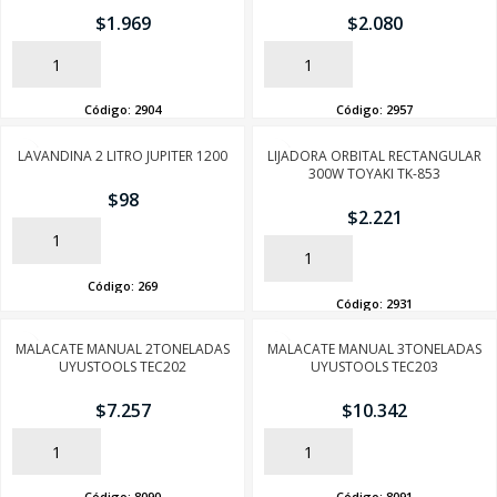
$
1.969
$
2.080
AÑADIR
AÑADIR
Código:
2904
Código:
2957
LAVANDINA 2 LITRO JUPITER 1200
LIJADORA ORBITAL RECTANGULAR
300W TOYAKI TK-853
$
98
$
2.221
AÑADIR
AÑADIR
Código:
269
Código:
2931
MALACATE MANUAL 2TONELADAS
MALACATE MANUAL 3TONELADAS
UYUSTOOLS TEC202
UYUSTOOLS TEC203
$
7.257
$
10.342
AÑADIR
AÑADIR
Código:
8090
Código:
8091