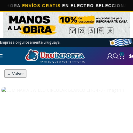
ORA
ENVÍOS GRATIS
EN ELECTRO SELECCIONADOS!
Empresa orgullosamente uruguaya.
0
$
← Volver