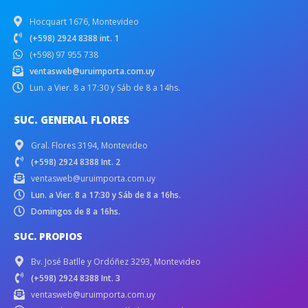
Hocquart 1676, Montevideo
(+598) 2924 8388 int. 1
(+598) 97 955 738
ventasweb@uruimporta.com.uy
Lun. a Vier. 8 a 17:30 y Sáb de 8 a 14hs.
SUC. GENERAL FLORES
Gral. Flores 3194, Montevideo
(+598) 2924 8388 Int. 2
ventasweb@uruimporta.com.uy
Lun. a Vier. 8 a 17:30 y Sáb de 8 a 16hs.
Domingos de 8 a 16hs.
SUC. PROPIOS
Bv. José Batlle y Ordóñez 3293, Montevideo
(+598) 2924 8388 Int. 3
ventasweb@uruimporta.com.uy