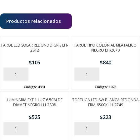
Productos relacionados
FAROL LED SOLAR REDONDO GRIS LH-
FAROL TIPO COLONIAL MEATALICO
2812
NEGRO LH-2070
$
105
$
840
AÑADIR
AÑADIR
Código:
4331
Código:
1028
LUMINARIA EXT 1 LUZ 6.5CM DE
TORTUGA LED 8W BLANCA REDONDA
DIAMET NEGRO LH-2808
FRIA 6500K LH-2749
SEGUÍ COMPRANDO
$
525
$
223
FINALIZÁ TU COMPRA
AÑADIR
AÑADIR