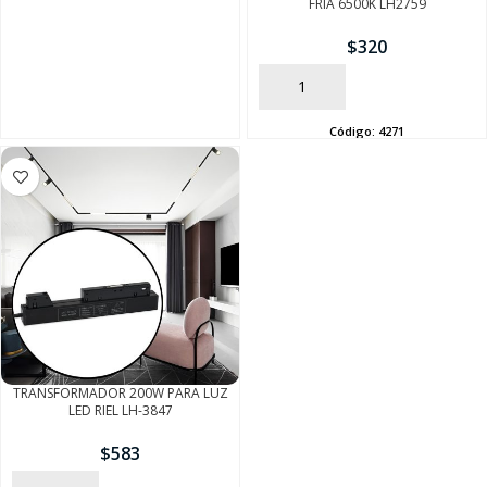
FRIA 6500K LH2759
SEGUÍ COMPRANDO
$
320
FINALIZÁ TU COMPRA
AÑADIR
Código:
4271
TRANSFORMADOR 200W PARA LUZ
LED RIEL LH-3847
$
583