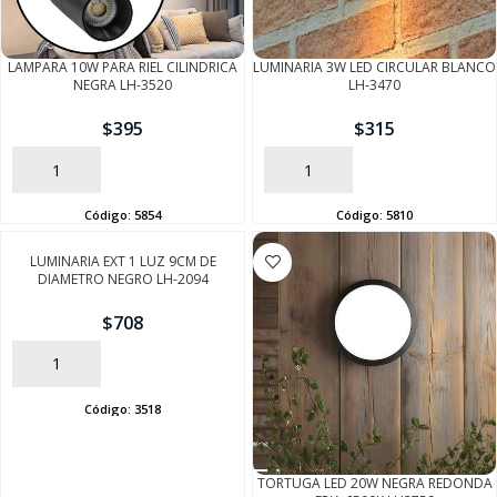
LAMPARA 10W PARA RIEL CILINDRICA
LUMINARIA 3W LED CIRCULAR BLANCO
NEGRA LH-3520
LH-3470
$
395
$
315
AÑADIR
AÑADIR
Código:
5854
Código:
5810
LUMINARIA EXT 1 LUZ 9CM DE
DIAMETRO NEGRO LH-2094
$
708
AÑADIR
Código:
3518
TORTUGA LED 20W NEGRA REDONDA