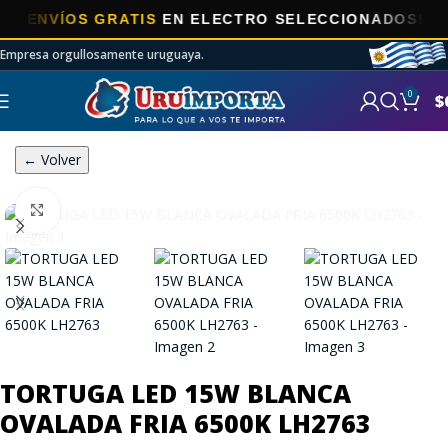
VÍOS GRATIS
EN ELECTRO SELECCIONADOS!
Empresa orgullosamente uruguaya.
0
$
← Volver
Click to enlarge
TORTUGA LED 15W BLANCA
OVALADA FRIA 6500K LH2763