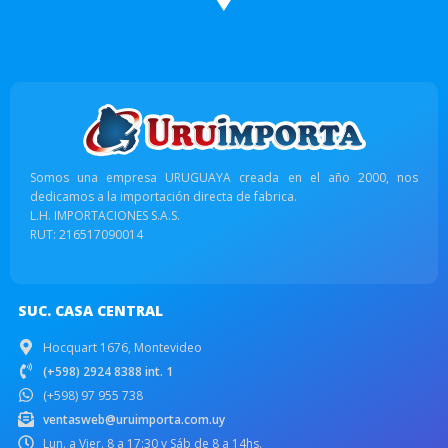
Somos una empresa URUGUAYA creada en el año 2000, nos
dedicamos a la importación directa de fabrica.
L.H. IMPORTACIONES S.A.S.
RUT: 216517090014
SUC. CASA CENTRAL
Hocquart 1676, Montevideo
(+598) 2924 8388 int. 1
(+598) 97 955 738
ventasweb@uruimporta.com.uy
Lun. a Vier. 8 a 17:30 y Sáb de 8 a 14hs.