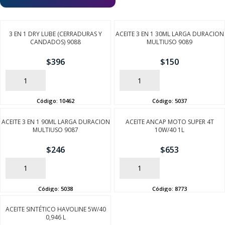
3 EN 1 DRY LUBE (CERRADURAS Y
ACEITE 3 EN 1 30ML LARGA DURACION
CANDADOS) 9088
MULTIUSO 9089
$
396
$
150
AÑADIR
AÑADIR
Código:
10462
Código:
5037
ACEITE 3 EN 1 90ML LARGA DURACION
ACEITE ANCAP MOTO SUPER 4T
MULTIUSO 9087
10W/40 1L
$
246
$
653
AÑADIR
AÑADIR
Código:
5038
Código:
8773
ACEITE SINTÉTICO HAVOLINE 5W/40
0,946 L