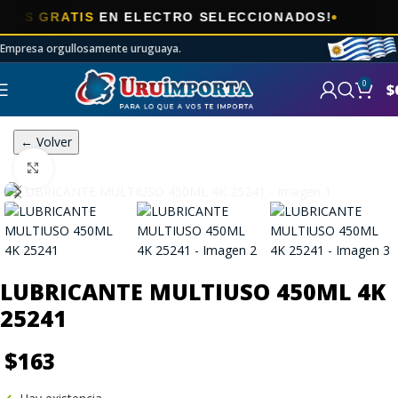

 GRATIS
EN ELECTRO SELECCIONADOS!
Empresa orgullosamente uruguaya.
0
$
← Volver
Click to enlarge
LUBRICANTE MULTIUSO 450ML 4K
25241
$
163