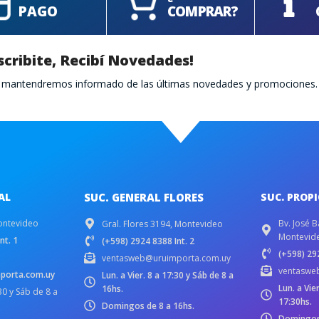
PAGO
COMPRAR?
scribite, Recibí Novedades!
te mantendremos informado de las últimas novedades y promociones.
AL
SUC. GENERAL FLORES
SUC. PROP
ontevideo
Bv. José B
Gral. Flores 3194, Montevideo
Montevid
nt. 1
(+598) 2924 8388 Int. 2
(+598) 292
ventasweb@uruimporta.com.uy
ventaswe
porta.com.uy
Lun. a Vier. 8 a 17:30 y Sáb de 8 a
Lun. a Vie
16hs.
:30 y Sáb de 8 a
17:30hs.
Domingos de 8 a 16hs.
Domingos 