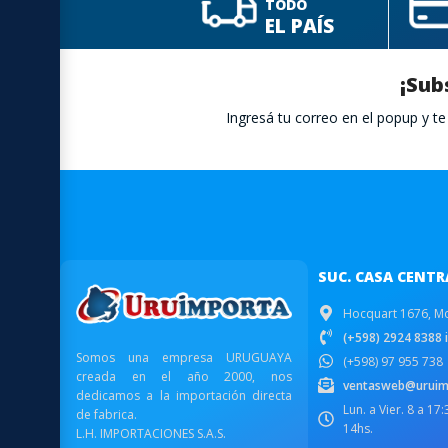
TODO
EL PAÍS
¡Sub
Ingresá tu correo en el popup y 
SUC. CASA CENTR
Hocquart 1676, M
(+598) 2924 8388 i
Somos una empresa URUGUAYA
(+598) 97 955 738
creada en el año 2000, nos
ventasweb@uruim
dedicamos a la importación directa
Lun. a Vier. 8 a 17
de fabrica.
14hs.
L.H. IMPORTACIONES S.A.S.