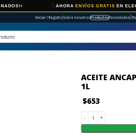
🎯
AHORA
ENVÍOS GRATIS
EN ELECTRO SEL
Iniciar / Registro
Sobre nosotros
Productos
Novedades
Últ
ACEITE ANCA
1L
$
653