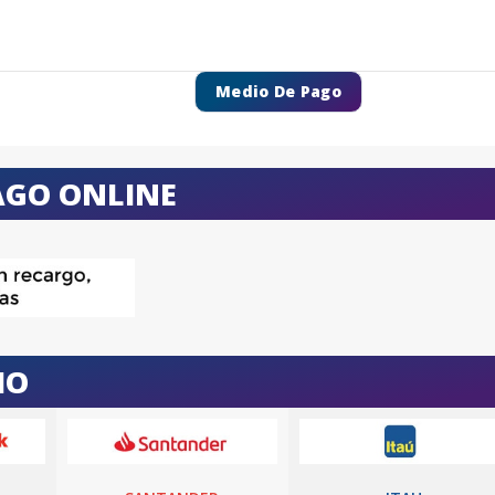
Medio De Pago
AGO ONLINE
IO