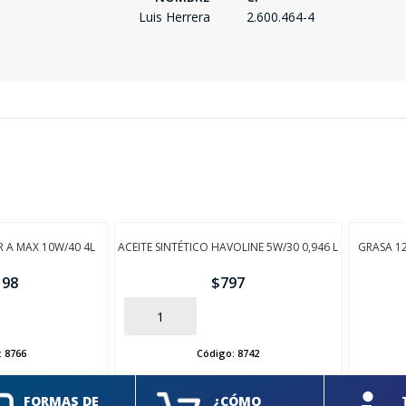
Luis Herrera
2.600.464-4
R A MAX 10W/40 4L
ACEITE SINTÉTICO HAVOLINE 5W/30 0,946 L
GRASA 1
198
$
797
AÑADIR
AÑADIR
:
8766
Código:
8742
FORMAS DE
¿CÓMO