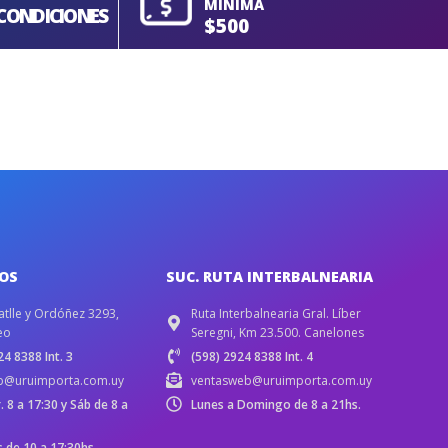
MÍNIMA
CONDICIONES
$500
IOS
SUC. RUTA INTERBALNEARIA
atlle y Ordóñez 3293,
Ruta Interbalnearia Gral. Líber
eo
Seregni, Km 23.500. Canelones
4 8388 Int. 3
(598) 2924 8388 Int. 4
b@uruimporta.com.uy
ventasweb@uruimporta.com.uy
r. 8 a 17:30 y Sáb de 8 a
Lunes a Domingo de 8 a 21hs.
de 10 a 17:30hs.