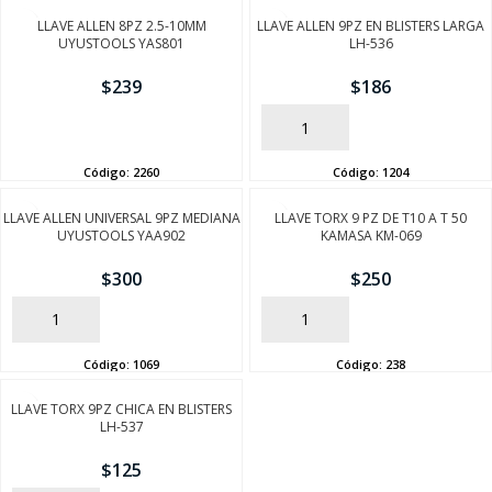
LLAVE ALLEN 8PZ 2.5-10MM
LLAVE ALLEN 9PZ EN BLISTERS LARGA
UYUSTOOLS YAS801
LH-536
$
239
$
186
AÑADIR
AÑADIR
Código:
2260
Código:
1204
LLAVE ALLEN UNIVERSAL 9PZ MEDIANA
LLAVE TORX 9 PZ DE T10 A T 50
UYUSTOOLS YAA902
KAMASA KM-069
$
300
$
250
AÑADIR
AÑADIR
Código:
1069
Código:
238
LLAVE TORX 9PZ CHICA EN BLISTERS
LH-537
$
125