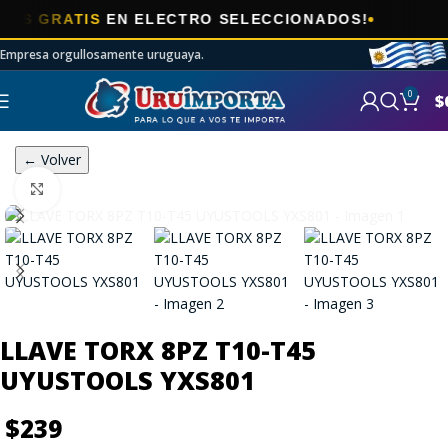
🎯
 GRATIS
EN ELECTRO SELECCIONADOS!
Empresa orgullosamente uruguaya.
0
$
← Volver
Click to enlarge
LLAVE TORX 8PZ T10-T45
UYUSTOOLS YXS801
$
239