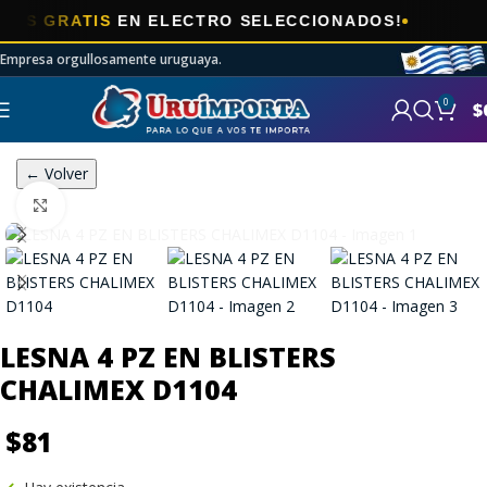
🎯
 GRATIS
EN ELECTRO SELECCIONADOS!
Empresa orgullosamente uruguaya.
0
$
← Volver
Click to enlarge
LESNA 4 PZ EN BLISTERS
CHALIMEX D1104
$
81