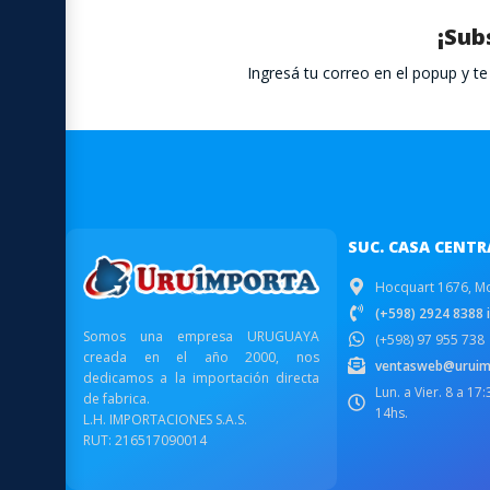
¡Sub
Ingresá tu correo en el popup y 
SUC. CASA CENTR
Hocquart 1676, M
(+598) 2924 8388 i
Somos una empresa URUGUAYA
(+598) 97 955 738
creada en el año 2000, nos
ventasweb@uruim
dedicamos a la importación directa
Lun. a Vier. 8 a 17
de fabrica.
14hs.
L.H. IMPORTACIONES S.A.S.
RUT: 216517090014