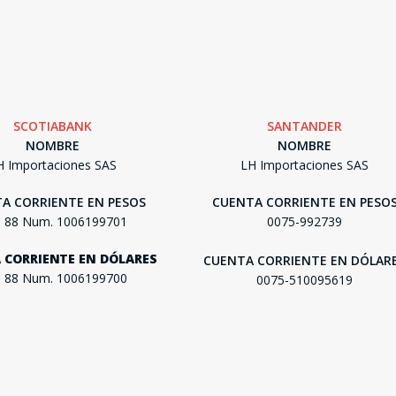
SEGUÍ COMPRANDO
SCOTIABANK
SANTANDER
FINALIZÁ TU COMPRA
NOMBRE
NOMBRE
H Importaciones SAS
LH Importaciones SAS
A CORRIENTE EN PESOS
CUENTA CORRIENTE EN PESO
. 88 Num. 1006199701
0075-992739
 CORRIENTE EN DÓLARES
CUENTA CORRIENTE EN DÓLAR
. 88 Num. 1006199700
0075-510095619