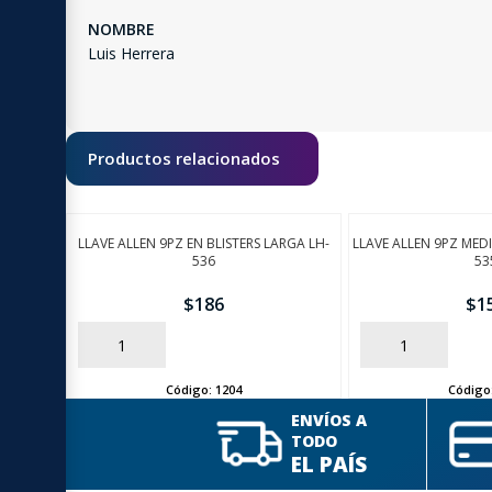
NOMBRE
Luis Herrera
Productos relacionados
LLAVE ALLEN 9PZ EN BLISTERS LARGA LH-
LLAVE ALLEN 9PZ MEDI
536
53
$
186
$
1
AÑADIR
AÑADIR
Código:
1204
Código
ENVÍOS A
TODO
EL PAÍS