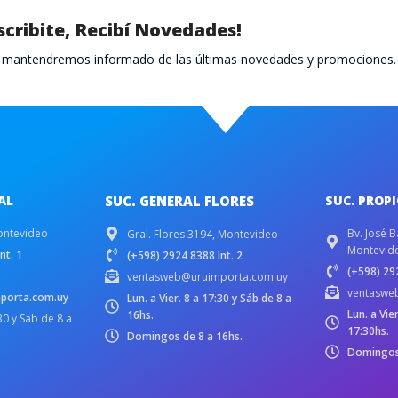
scribite, Recibí Novedades!
te mantendremos informado de las últimas novedades y promociones.
AL
SUC. GENERAL FLORES
SUC. PROP
ontevideo
Bv. José B
Gral. Flores 3194, Montevideo
Montevid
nt. 1
(+598) 2924 8388 Int. 2
(+598) 292
ventasweb@uruimporta.com.uy
ventaswe
porta.com.uy
Lun. a Vier. 8 a 17:30 y Sáb de 8 a
Lun. a Vie
16hs.
:30 y Sáb de 8 a
17:30hs.
Domingos de 8 a 16hs.
Domingos 