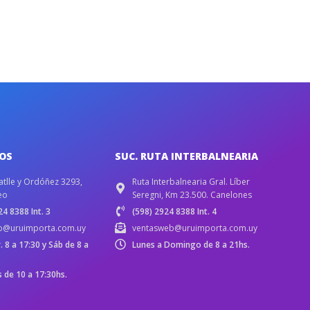
IOS
SUC. RUTA INTERBALNEARIA
atlle y Ordóñez 3293,
Ruta Interbalnearia Gral. Líber
eo
Seregni, Km 23.500. Canelones
4 8388 Int. 3
(598) 2924 8388 Int. 4
b@uruimporta.com.uy
ventasweb@uruimporta.com.uy
r. 8 a 17:30 y Sáb de 8 a
Lunes a Domingo de 8 a 21hs.
de 10 a 17:30hs.