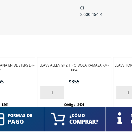
CI
2.600.464-4
ANA EN BLISTERS LH-
LLAVE ALLEN 9PZ TIPO BOLA KAMASA KM-
LLAVE TOR
5
064
55
$
355
AÑADIR
AÑADIR
:
1261
Código:
2401
FORMAS DE
¿CÓMO
PAGO
COMPRAR?