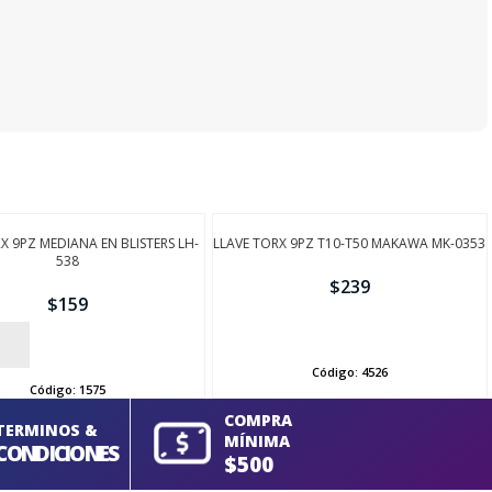
X 9PZ MEDIANA EN BLISTERS LH-
LLAVE TORX 9PZ T10-T50 MAKAWA MK-0353
538
$
239
$
159
AÑADIR
Código:
4526
Código:
1575
COMPRA
TERMINOS &
MÍNIMA
CONDICIONES
$500