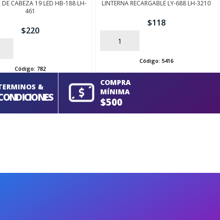
 DE CABEZA 19 LED HB-188 LH-
LINTERNA RECARGABLE LY-688 LH-3210
461
$
118
$
220
AÑADIR
Código:
5416
Código:
782
COMPRA
TERMINOS &
MÍNIMA
CONDICIONES
$500