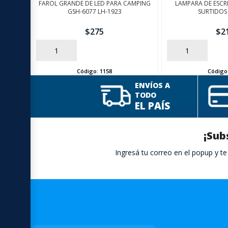
FAROL GRANDE DE LED PARA CAMPING
LAMPARA DE ESCR
GSH-6077 LH-1923
SURTIDOS
$
275
$
2
AÑADIR
AÑADIR
Código:
1158
Código
ENVÍOS A
TODO
EL PAÍS
¡Sub
Ingresá tu correo en el popup y 