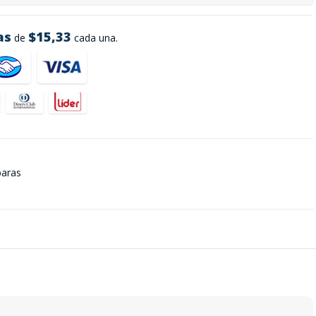
as
$15,33
de
cada una.
paras