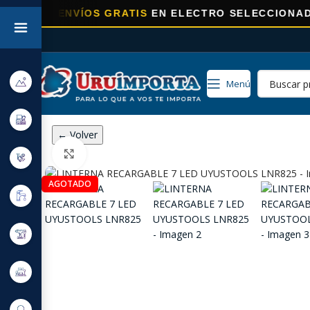
RA
ENVÍOS GRATIS
EN ELECTRO SELECCIONADOS!
Menú
← Volver
Click to enlarge
AGOTADO