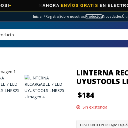
🎯
AHORA
ENVÍOS GRATIS
EN ELECTRO SELE
Iniciar / Registro
Sobre nosotros
Productos
Novedades
Últ
LINTERNA REC
UYUSTOOLS L
$
184
Sin existencia
DESCUENTO POR CAJA: Caja d