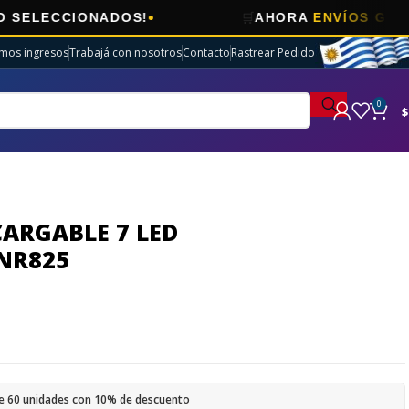
🛒
CCIONADOS!
AHORA
ENVÍOS GRATIS
EN 
imos ingresos
Trabajá con nosotros
Contacto
Rastrear Pedido
0
$
ARGABLE 7 LED
NR825
e 60 unidades con 10% de descuento