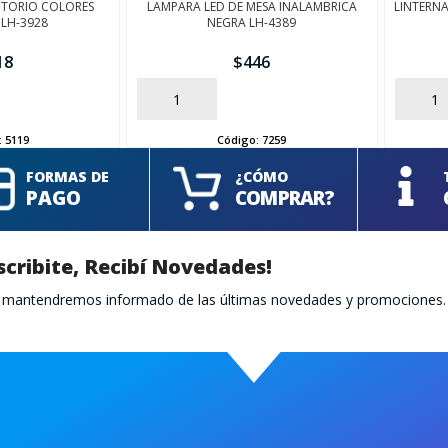
ITORIO COLORES
LAMPARA LED DE MESA INALAMBRICA
LINTERNA
 LH-3928
NEGRA LH-4389
18
$
446
AÑADIR
AÑADIR
:
5119
Código:
7259
FORMAS DE
¿CÓMO
PAGO
COMPRAR?
scribite, Recibí Novedades!
te mantendremos informado de las últimas novedades y promociones.