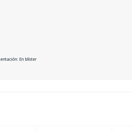
ntación: En blíster
SEGUÍ COMPRANDO
FINALIZÁ TU COMPRA