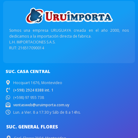
Somos una empresa URUGUAYA creada en el año 2000, nos
dedicamos a la importación directa de fabrica.
L.H. IMPORTACIONES S.A.S.
RUT: 216517090014
SUC. CASA CENTRAL
Hocquart 1676, Montevideo
(+598) 2924 8388 int. 1
(+598) 97 955 738
ventasweb@uruimporta.com.uy
Lun. a Vier. 8 a 17:30 y Sáb de 8 a 14hs.
SUC. GENERAL FLORES