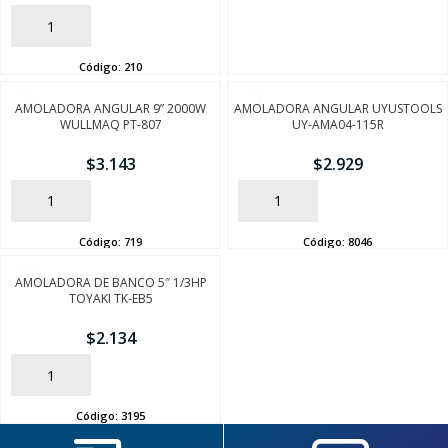
AÑADIR
Código:
210
AMOLADORA ANGULAR 9” 2000W
AMOLADORA ANGULAR UYUSTOOLS
WULLMAQ PT-807
UY-AMA04-115R
$
3.143
$
2.929
AÑADIR
AÑADIR
SEGUÍ COMPRANDO
Código:
719
Código:
8046
FINALIZÁ TU COMPRA
AMOLADORA DE BANCO 5″ 1/3HP
TOYAKI TK-EB5
$
2.134
AÑADIR
Código:
3195