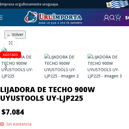
Empresa orgullosamente uruguaya.
0
$
← Volver
Click to enlarge
AGOTADO
LIJADORA DE TECHO 900W
UYUSTOOLS UY-LJP225
$
7.084
Sin existencia