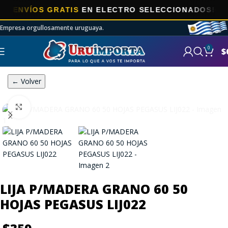
NVÍOS GRATIS
EN ELECTRO SELECCIONADOS!
Empresa orgullosamente uruguaya.
0
$
← Volver
Click to enlarge
LIJA P/MADERA GRANO 60 50
HOJAS PEGASUS LIJ022