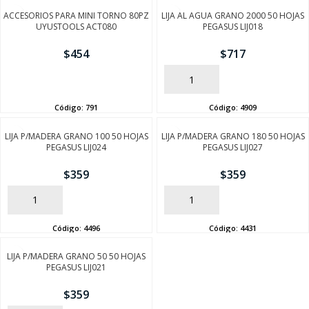
ACCESORIOS PARA MINI TORNO 80PZ
LIJA AL AGUA GRANO 2000 50 HOJAS
UYUSTOOLS ACT080
PEGASUS LIJ018
$
454
$
717
AÑADIR
AÑADIR
Código:
791
Código:
4909
LIJA P/MADERA GRANO 100 50 HOJAS
LIJA P/MADERA GRANO 180 50 HOJAS
PEGASUS LIJ024
PEGASUS LIJ027
$
359
$
359
AÑADIR
AÑADIR
Código:
4496
Código:
4431
LIJA P/MADERA GRANO 50 50 HOJAS
PEGASUS LIJ021
$
359