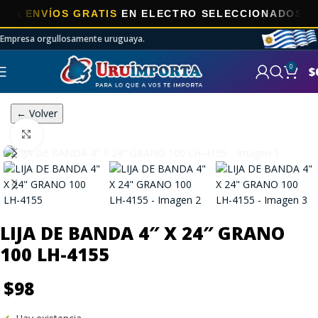
ENVÍOS GRATIS
EN ELECTRO SELECCIONADOS!
Empresa orgullosamente uruguaya.
0
$
← Volver
Click to enlarge
LIJA DE BANDA 4″ X 24″ GRANO
100 LH-4155
$
98