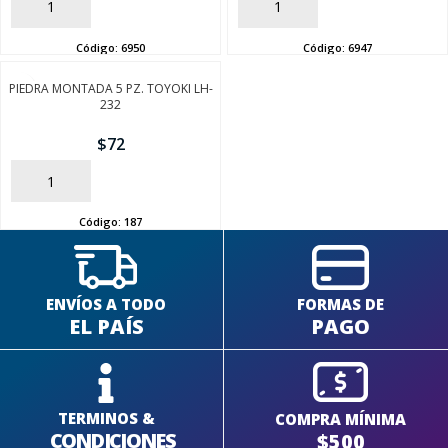
AÑADIR
AÑADIR
Código:
6950
Código:
6947
PIEDRA MONTADA 5 PZ. TOYOKI LH-
232
SEGUÍ COMPRANDO
$
72
FINALIZÁ TU COMPRA
AÑADIR
Código:
187
ENVÍOS A TODO
FORMAS DE
EL PAÍS
PAGO
TERMINOS &
COMPRA MÍNIMA
CONDICIONES
$500