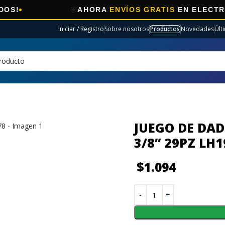
🎯
AHORA
ENVÍOS GRATIS
EN ELECTRO SELE
Iniciar / Registro
Sobre nosotros
Productos
Novedades
Últ
JUEGO DE DAD
3/8” 29PZ LH1
$
1.094