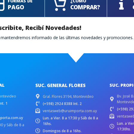
FORMAS DE
¿CÓMO
PAGO
COMPRAR?
scribite, Recibí Novedades!
te mantendremos informado de las últimas novedades y promociones.
AL
SUC. GENERAL FLORES
SUC. PROP
ontevideo
Bv. José B
Gral. Flores 3194, Montevideo
Montevid
nt. 1
(+598) 2924 8388 Int. 2
(+598) 292
ventasweb@uruimporta.com.uy
ventaswe
porta.com.uy
Lun. a Vier. 8 a 17:30 y Sáb de 8 a
Lun. a Vie
16hs.
:30 y Sáb de 8 a
17:30hs.
Domingos de 8 a 16hs.