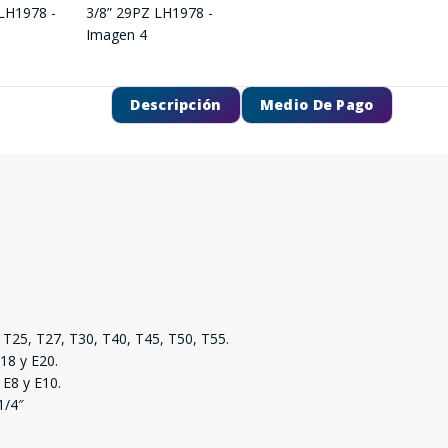
Descripción
Medio De Pago
 T25, T27, T30, T40, T45, T50, T55.
SEGUÍ COMPRANDO
18 y E20.
 E8 y E10.
FINALIZÁ TU COMPRA
1/4″