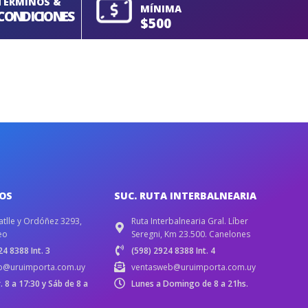
TERMINOS &
MÍNIMA
CONDICIONES
$500
IOS
SUC. RUTA INTERBALNEARIA
atlle y Ordóñez 3293,
Ruta Interbalnearia Gral. Líber
eo
Seregni, Km 23.500. Canelones
4 8388 Int. 3
(598) 2924 8388 Int. 4
b@uruimporta.com.uy
ventasweb@uruimporta.com.uy
r. 8 a 17:30 y Sáb de 8 a
Lunes a Domingo de 8 a 21hs.