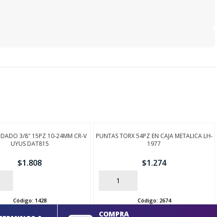
 DADO 3/8″ 15PZ 10-24MM CR-V
PUNTAS TORX 54PZ EN CAJA METALICA LH-
UYUS DAT815
1977
$
1.808
$
1.274
AÑADIR
Código:
1428
Código:
2674
COMPRA