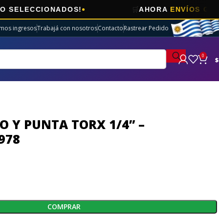
🛒
CCIONADOS!
AHORA
ENVÍOS GRATIS
EN 
imos ingresos
Trabajá con nosotros
Contacto
Rastrear Pedido
0
$
O Y PUNTA TORX 1/4” –
978
COMPRAR