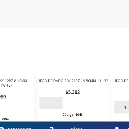
/2” 12PZ 8-19MM
JUEGO DE DADO 3/4” 21PZ 19-50MM LH-132
JUEGO DE
TW-12P
$
5.382
969
AÑADIR
AÑADIR
Código:
1046
:
2904