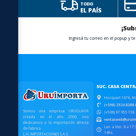
TODO
EL PAÍS
¡Sub
Ingresá tu correo en el popup y 
SUC. CASA CENTR
Hocquart 1676, M
(+598) 2924 8388 i
Somos una empresa URUGUAYA
(+598) 97 955 738
creada en el año 2000, nos
ventasweb@uruim
dedicamos a la importación directa
Lun. a Vier. 8 a 17
de fabrica.
14hs.
L.H. IMPORTACIONES S.A.S.