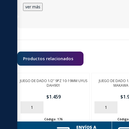
ver más
Productos relacionados
JUEGO DE DADO 1/2″ 9PZ 10-19MM UYUS
JUEGO DE DADO 1
DAH901
MAKAWA 
$
1.459
$
1.
AÑADIR
AÑADIR
Código:
176
Código
ENVÍOS A