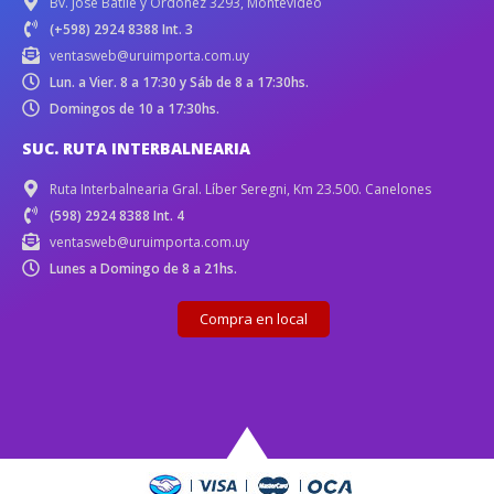
Bv. José Batlle y Ordóñez 3293, Montevideo
(+598) 2924 8388 Int. 3
ventasweb@uruimporta.com.uy
Lun. a Vier. 8 a 17:30 y Sáb de 8 a 17:30hs.
Domingos de 10 a 17:30hs.
SUC. RUTA INTERBALNEARIA
Ruta Interbalnearia Gral. Líber Seregni, Km 23.500. Canelones
(598) 2924 8388 Int. 4
ventasweb@uruimporta.com.uy
Lunes a Domingo de 8 a 21hs.
Compra en local