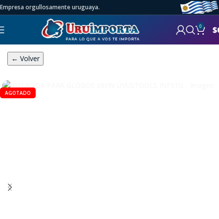
Empresa orgullosamente uruguaya.
0
$
← Volver
AGOTADO