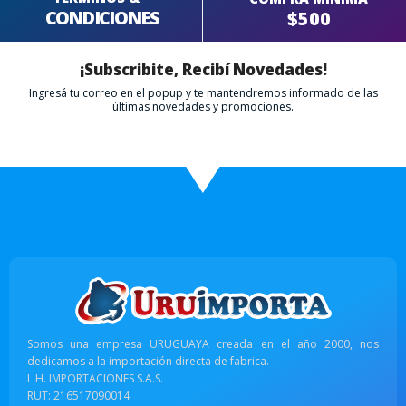
CONDICIONES
$500
¡Subscribite, Recibí Novedades!
Ingresá tu correo en el popup y te mantendremos informado de las
últimas novedades y promociones.
Somos una empresa URUGUAYA creada en el año 2000, nos
dedicamos a la importación directa de fabrica.
L.H. IMPORTACIONES S.A.S.
RUT: 216517090014