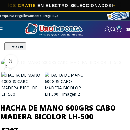
OS GRATIS
EN ELECTRO SELECCIONADOS!
Empresa orgullosamente uruguaya.
0
$
← Volver
Click to enlarge
HACHA DE MANO 600GRS CABO
MADERA BICOLOR LH-500