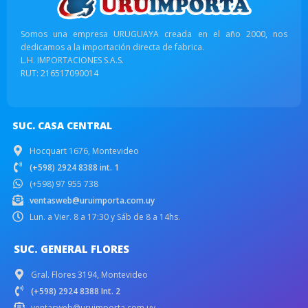
Somos una empresa URUGUAYA creada en el año 2000, nos
dedicamos a la importación directa de fabrica.
L.H. IMPORTACIONES S.A.S.
RUT: 216517090014
SUC. CASA CENTRAL
Hocquart 1676, Montevideo
(+598) 2924 8388 int. 1
(+598) 97 955 738
ventasweb@uruimporta.com.uy
Lun. a Vier. 8 a 17:30 y Sáb de 8 a 14hs.
SUC. GENERAL FLORES
Gral. Flores 3194, Montevideo
(+598) 2924 8388 Int. 2
ventasweb@uruimporta.com.uy