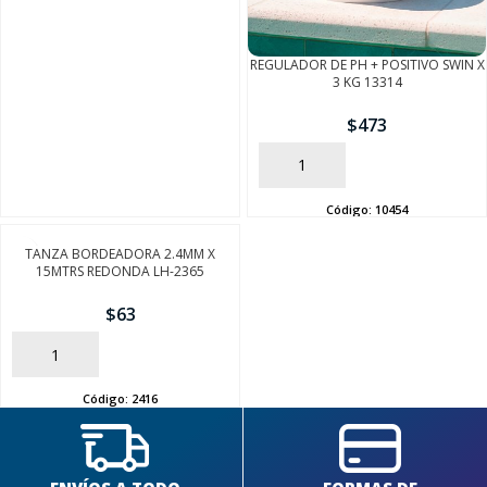
REGULADOR DE PH + POSITIVO SWIN X
3 KG 13314
$
473
AÑADIR
SEGUÍ COMPRANDO
Código:
10454
FINALIZÁ TU COMPRA
TANZA BORDEADORA 2.4MM X
15MTRS REDONDA LH-2365
$
63
AÑADIR
Código:
2416