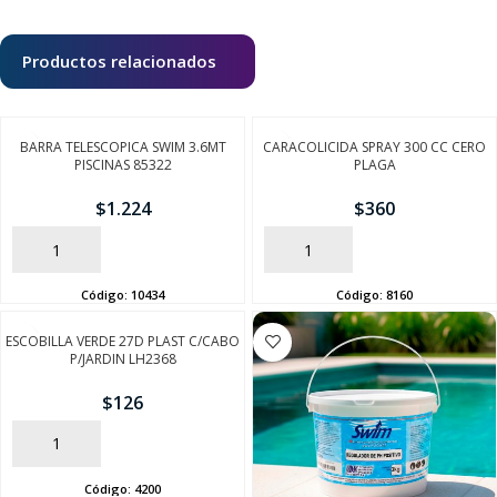
Productos relacionados
BARRA TELESCOPICA SWIM 3.6MT
CARACOLICIDA SPRAY 300 CC CERO
PISCINAS 85322
PLAGA
$
1.224
$
360
AÑADIR
AÑADIR
Código:
10434
Código:
8160
ESCOBILLA VERDE 27D PLAST C/CABO
P/JARDIN LH2368
$
126
AÑADIR
Código:
4200