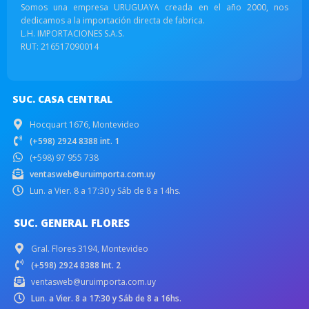
Somos una empresa URUGUAYA creada en el año 2000, nos
dedicamos a la importación directa de fabrica.
L.H. IMPORTACIONES S.A.S.
RUT: 216517090014
SUC. CASA CENTRAL
Hocquart 1676, Montevideo
(+598) 2924 8388 int. 1
(+598) 97 955 738
ventasweb@uruimporta.com.uy
Lun. a Vier. 8 a 17:30 y Sáb de 8 a 14hs.
SUC. GENERAL FLORES
Gral. Flores 3194, Montevideo
(+598) 2924 8388 Int. 2
ventasweb@uruimporta.com.uy
Lun. a Vier. 8 a 17:30 y Sáb de 8 a 16hs.