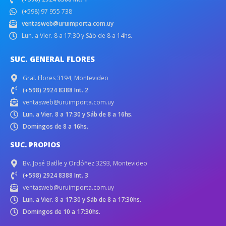
(+598) 97 955 738
ventasweb@uruimporta.com.uy
Lun. a Vier. 8 a 17:30 y Sáb de 8 a 14hs.
SUC. GENERAL FLORES
Gral. Flores 3194, Montevideo
(+598) 2924 8388 Int. 2
ventasweb@uruimporta.com.uy
Lun. a Vier. 8 a 17:30 y Sáb de 8 a 16hs.
Domingos de 8 a 16hs.
SUC. PROPIOS
Bv. José Batlle y Ordóñez 3293, Montevideo
(+598) 2924 8388 Int. 3
ventasweb@uruimporta.com.uy
Lun. a Vier. 8 a 17:30 y Sáb de 8 a 17:30hs.
Domingos de 10 a 17:30hs.