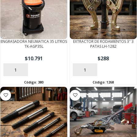
ENGRASADORA NEUMATICA 35 LITROS
EXTRACTOR DE RODAMIENTOS 3″ 3
TK-AGP35L
PATAS LH-1282
$
10.791
$
288
AÑADIR
AÑADIR
Código:
380
Código:
1268