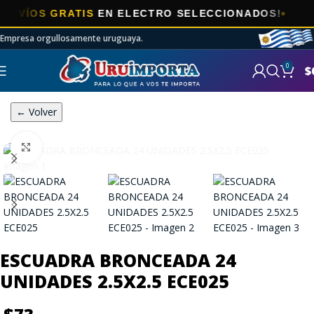
ÍOS GRATIS
EN ELECTRO SELECCIONADOS!
Empresa orgullosamente uruguaya.
0
$
← Volver
Click to enlarge
ESCUADRA BRONCEADA 24
UNIDADES 2.5X2.5 ECE025