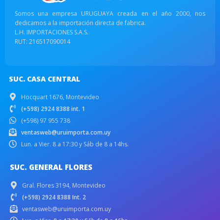
Somos una empresa URUGUAYA creada en el año 2000, nos
dedicamos a la importación directa de fabrica.
L.H. IMPORTACIONES S.A.S.
RUT: 216517090014
SUC. CASA CENTRAL
Hocquart 1676, Montevideo
(+598) 2924 8388 int. 1
(+598) 97 955 738
ventasweb@uruimporta.com.uy
Lun. a Vier. 8 a 17:30 y Sáb de 8 a 14hs.
SUC. GENERAL FLORES
Gral. Flores 3194, Montevideo
(+598) 2924 8388 Int. 2
ventasweb@uruimporta.com.uy