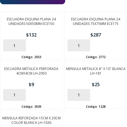
ESCUADRA ESQUINA PLANA 24
ESCUADRA ESQUINA PLANA 24
UNIDADES 50X50MM ECE150
UNIDADES 75X75MM ECE175
$
132
$
287
AÑADIR
AÑADIR
Código:
2553
Código:
2772
ESCUADRA METALICA PERFORADA
MENSULA METALICA 8″ X 10″ BLANCA
4CMX4CM LH-2050
LH-181
$
9
$
25
AÑADIR
AÑADIR
Código:
3539
Código:
1228
MENSULA REFORZADA 15CM X 20CM
COLOR BLANCA LH-1636