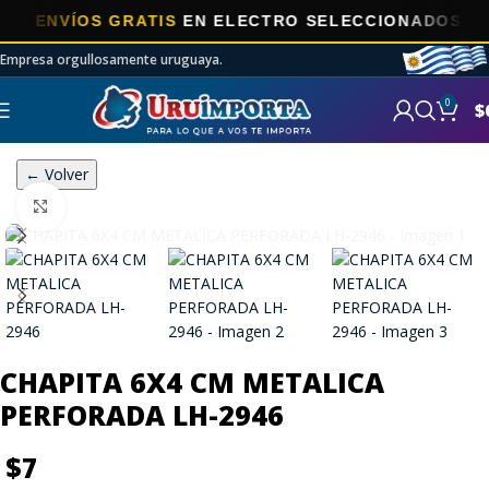
ENVÍOS GRATIS
EN ELECTRO SELECCIONADOS!
Empresa orgullosamente uruguaya.
0
$
← Volver
Click to enlarge
CHAPITA 6X4 CM METALICA
PERFORADA LH-2946
$
7