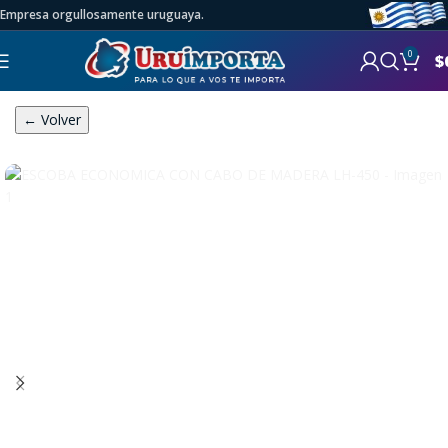
Empresa orgullosamente uruguaya.
0
$
← Volver