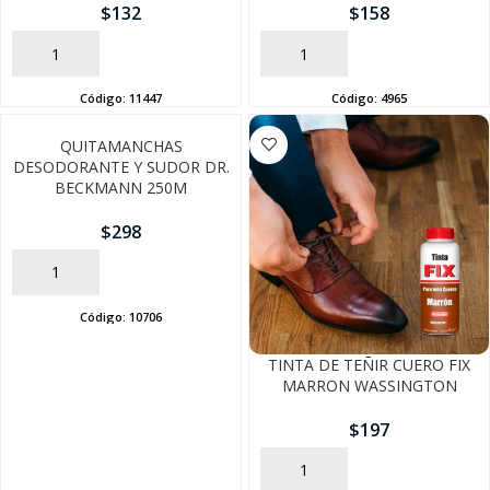
$
132
$
158
AÑADIR
AÑADIR
Código:
11447
Código:
4965
QUITAMANCHAS
DESODORANTE Y SUDOR DR.
BECKMANN 250M
$
298
AÑADIR
Código:
10706
SEGUÍ COMPRANDO
TINTA DE TEÑIR CUERO FIX
MARRON WASSINGTON
FINALIZÁ TU COMPRA
$
197
AÑADIR