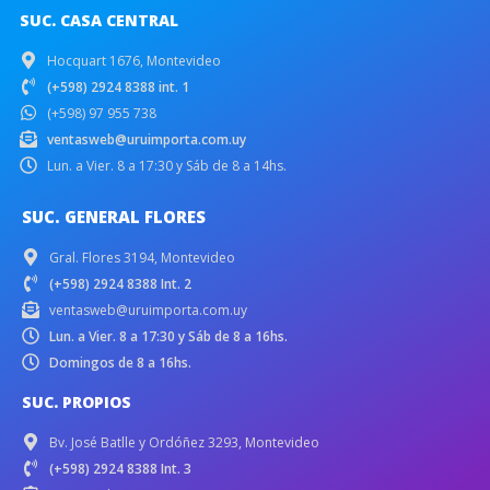
SUC. CASA CENTRAL
Hocquart 1676, Montevideo
(+598) 2924 8388 int. 1
(+598) 97 955 738
ventasweb@uruimporta.com.uy
Lun. a Vier. 8 a 17:30 y Sáb de 8 a 14hs.
SUC. GENERAL FLORES
Gral. Flores 3194, Montevideo
(+598) 2924 8388 Int. 2
ventasweb@uruimporta.com.uy
Lun. a Vier. 8 a 17:30 y Sáb de 8 a 16hs.
Domingos de 8 a 16hs.
SUC. PROPIOS
Bv. José Batlle y Ordóñez 3293, Montevideo
(+598) 2924 8388 Int. 3