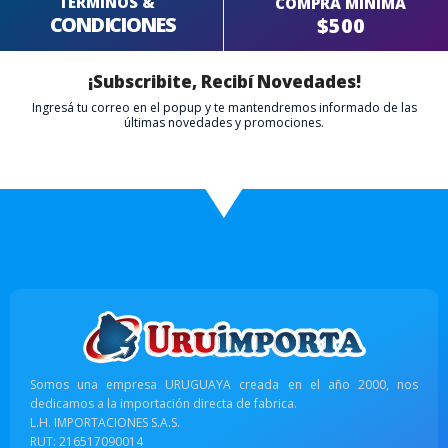
TERMINOS &
COMPRA MÍNIMA
CONDICIONES
$500
¡Subscribite, Recibí Novedades!
Ingresá tu correo en el popup y te mantendremos informado de las
últimas novedades y promociones.
Somos una empresa URUGUAYA creada en el año 2000, nos
dedicamos a la importación directa de fabrica.
L.H. IMPORTACIONES S.A.S.
RUT: 216517090014