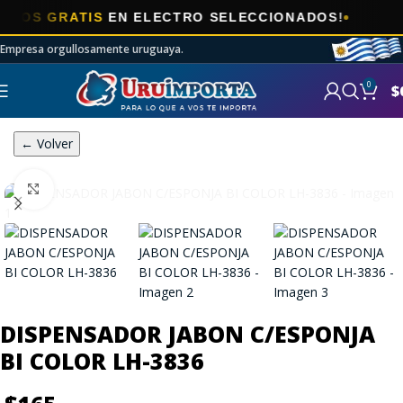

 GRATIS
EN ELECTRO SELECCIONADOS!
Empresa orgullosamente uruguaya.
0
$
← Volver
Click to enlarge
DISPENSADOR JABON C/ESPONJA
BI COLOR LH-3836