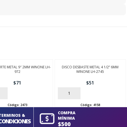
RTE METAL 9″ 2MM WINONE LH-
DISCO DESBASTE METAL 4 1/2” 6MM
972
WINONE LH-2745
$
71
$
51
AÑADIR
Código:
2473
Código:
4158
COMPRA
TERMINOS &
MÍNIMA
CONDICIONES
$500