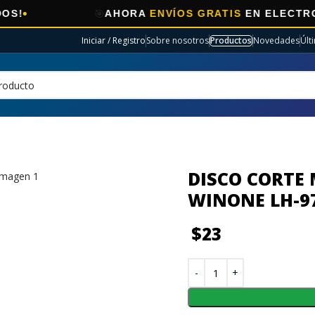
🎯
AHORA
ENVÍOS GRATIS
EN ELECTRO SELEC
Iniciar / Registro
Sobre nosotros
Productos
Novedades
Últ
DISCO CORTE 
WINONE LH-9
$
23