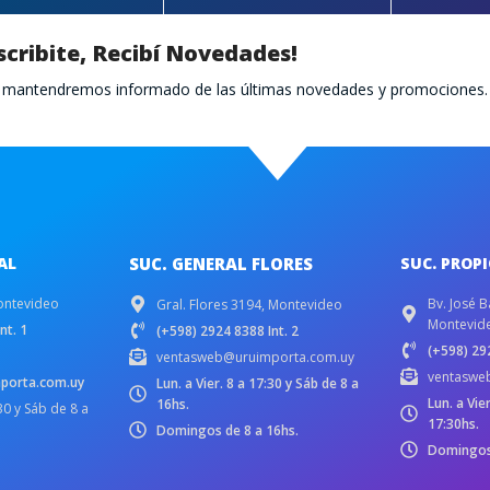
scribite, Recibí Novedades!
te mantendremos informado de las últimas novedades y promociones.
AL
SUC. GENERAL FLORES
SUC. PROP
ontevideo
Bv. José B
Gral. Flores 3194, Montevideo
Montevid
nt. 1
(+598) 2924 8388 Int. 2
(+598) 292
ventasweb@uruimporta.com.uy
ventaswe
porta.com.uy
Lun. a Vier. 8 a 17:30 y Sáb de 8 a
Lun. a Vie
16hs.
:30 y Sáb de 8 a
17:30hs.
Domingos de 8 a 16hs.
Domingos 