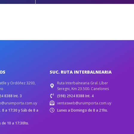
IOS
SUC. RUTA INTERBALNEARIA
atlle y Ordóñez 3293,
Ruta Interbalnearia Gral. Líber
eo
Seregni, Km 23.500. Canelones
4 8388 Int. 3
(598) 2924 8388 Int. 4
b@uruimporta.com.uy
ventasweb@uruimporta.com.uy
r. 8 a 17:30 y Sáb de 8 a
Lunes a Domingo de 8 a 21hs.
de 10 a 17:30hs.