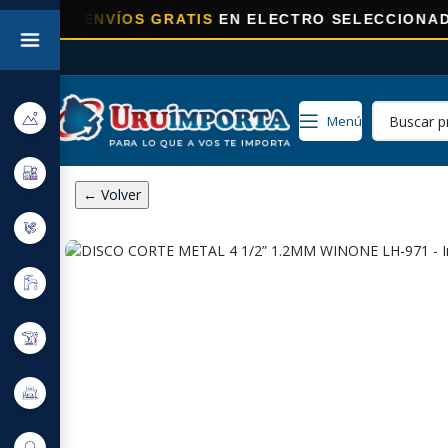
RA
ENVÍOS GRATIS
EN ELECTRO SELECCIONADOS!
Menú
← Volver