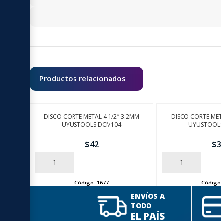
Productos relacionados
DISCO CORTE METAL 4 1/2″ 3.2MM
DISCO CORTE MET
UYUSTOOLS DCM104
UYUSTOOL
$
42
$
3
AÑADIR
AÑADIR
Código:
1677
Código
ENVÍOS A
TODO
EL PAÍS