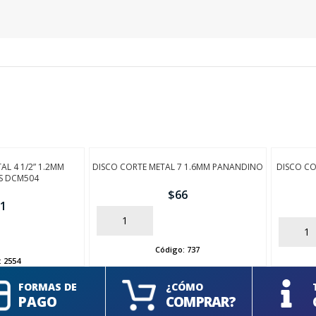
AL 4 1/2” 1.2MM
DISCO CORTE METAL 7 1.6MM PANANDINO
DISCO CO
S DCM504
$
66
1
AÑADIR
AÑADIR
Código:
737
:
2554
FORMAS DE
¿CÓMO
PAGO
COMPRAR?