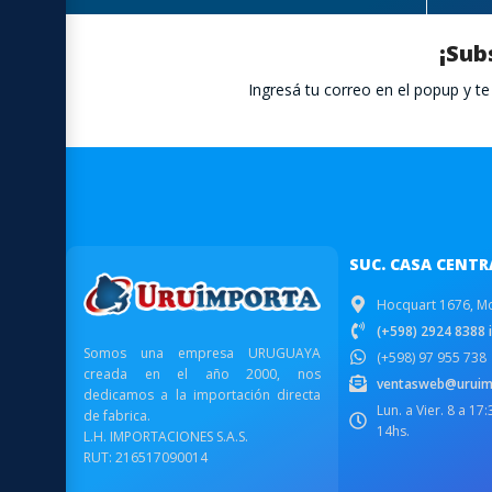
¡Sub
Ingresá tu correo en el popup y 
SUC. CASA CENTR
Hocquart 1676, M
(+598) 2924 8388 i
Somos una empresa URUGUAYA
(+598) 97 955 738
creada en el año 2000, nos
ventasweb@uruim
dedicamos a la importación directa
Lun. a Vier. 8 a 17
de fabrica.
14hs.
L.H. IMPORTACIONES S.A.S.
RUT: 216517090014