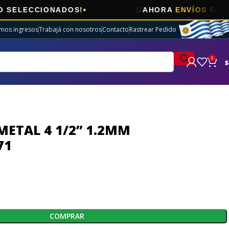
🛒
CIONADOS!
AHORA
ENVÍOS GRATIS
EN 
imos ingresos
Trabajá con nosotros
Contacto
Rastrear Pedido
0
$
METAL 4 1/2” 1.2MM
71
COMPRAR