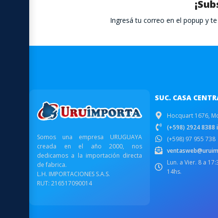
¡Sub
Ingresá tu correo en el popup y 
SUC. CASA CENTR
Hocquart 1676, M
(+598) 2924 8388 i
Somos una empresa URUGUAYA
(+598) 97 955 738
creada en el año 2000, nos
ventasweb@uruim
dedicamos a la importación directa
Lun. a Vier. 8 a 17
de fabrica.
14hs.
L.H. IMPORTACIONES S.A.S.
RUT: 216517090014