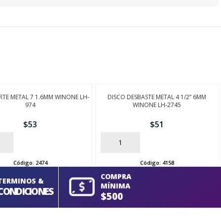
RTE METAL 7 1.6MM WINONE LH-
DISCO DESBASTE METAL 4 1/2” 6MM
974
WINONE LH-2745
$
53
$
51
AÑADIR
Código:
2474
Código:
4158
COMPRA
TERMINOS &
MÍNIMA
CONDICIONES
$500