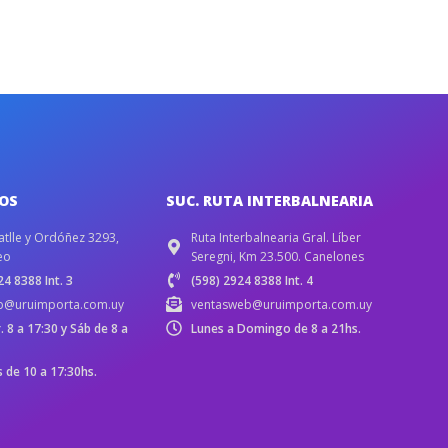
IOS
SUC. RUTA INTERBALNEARIA
atlle y Ordóñez 3293,
Ruta Interbalnearia Gral. Líber
eo
Seregni, Km 23.500. Canelones
4 8388 Int. 3
(598) 2924 8388 Int. 4
b@uruimporta.com.uy
ventasweb@uruimporta.com.uy
r. 8 a 17:30 y Sáb de 8 a
Lunes a Domingo de 8 a 21hs.
de 10 a 17:30hs.