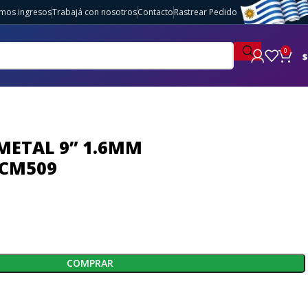
imos ingresos
Trabajá con nosotros
Contacto
Rastrear Pedido
0
$
METAL 9” 1.6MM
DCM509
COMPRAR