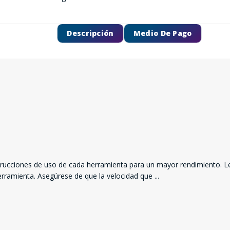
Descripción
Medio De Pago
SEGUÍ COMPRANDO
nstrucciones de uso de cada herramienta para un mayor rendimiento. L
 herramienta. Asegúrese de que la velocidad que
...
FINALIZÁ TU COMPRA