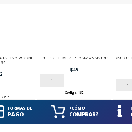
4 1/2” 1MM WINONE
DISCO CORTE METAL 6″ MAKAWA MK-0300
DISCO CO
136
$
49
3
AÑADIR
AÑADIR
Código:
162
:
2717
FORMAS DE
¿CÓMO
PAGO
COMPRAR?