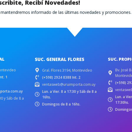
scribite, Recibí Novedades!
te mantendremos informado de las últimas novedades y promociones.
AL
SUC. GENERAL FLORES
SUC. PROP
ontevideo
Bv. José B
Gral. Flores 3194, Montevideo
Montevid
nt. 1
(+598) 2924 8388 Int. 2
(+598) 292
ventasweb@uruimporta.com.uy
ventaswe
porta.com.uy
Lun. a Vier. 8 a 17:30 y Sáb de 8 a
Lun. a Vie
16hs.
:30 y Sáb de 8 a
17:30hs.
Domingos de 8 a 16hs.
Domingos 