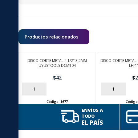
Productos relacionados
DISCO CORTE METAL 4 1/2″ 3.2MM
DISCO CORTE METAL 
UYUSTOOLS DCM104
LH-1
$
42
$
2
AÑADIR
AÑADIR
Código:
1677
Código
ENVÍOS A
TODO
EL PAÍS