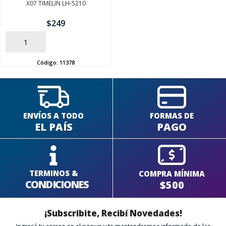
X07 TIMELIN LH-5210
$
249
SEGUÍ COMPRANDO
AÑADIR
FINALIZÁ TU COMPRA
Código:
11378
ENVÍOS A TODO
FORMAS DE
EL PAÍS
PAGO
TERMINOS &
COMPRA MÍNIMA
CONDICIONES
$500
¡Subscribite, Recibí Novedades!