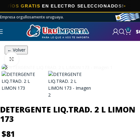
ÍOS GRATIS
EN ELECTRO SELECCIONADOS!
Empresa orgullosamente uruguaya.
0
$
← Volver
Click to enlarge
DETERGENTE LIQ.TRAD. 2 L LIMON
173
$
81