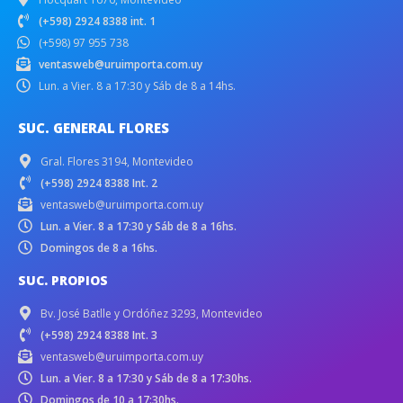
(+598) 2924 8388 int. 1
(+598) 97 955 738
ventasweb@uruimporta.com.uy
Lun. a Vier. 8 a 17:30 y Sáb de 8 a 14hs.
SUC. GENERAL FLORES
Gral. Flores 3194, Montevideo
(+598) 2924 8388 Int. 2
ventasweb@uruimporta.com.uy
Lun. a Vier. 8 a 17:30 y Sáb de 8 a 16hs.
Domingos de 8 a 16hs.
SUC. PROPIOS
Bv. José Batlle y Ordóñez 3293, Montevideo
(+598) 2924 8388 Int. 3
ventasweb@uruimporta.com.uy
Lun. a Vier. 8 a 17:30 y Sáb de 8 a 17:30hs.
Domingos de 10 a 17:30hs.