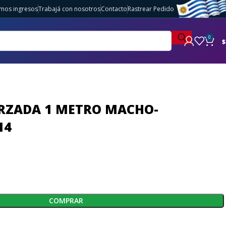
imos ingresos
Trabajá con nosotros
Contacto
Rastrear Pedido
0
$
ORZADA 1 METRO MACHO-
14
COMPRAR