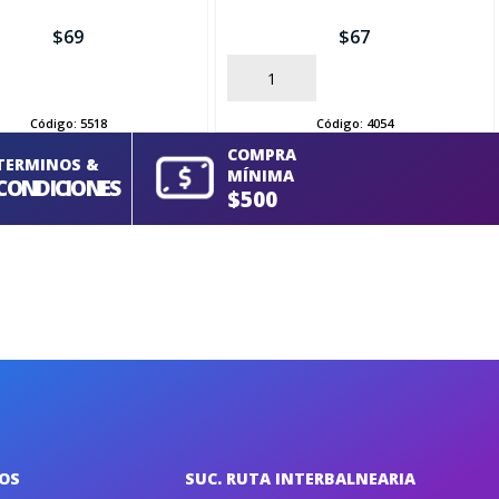
$
69
$
67
AÑADIR
Código:
5518
Código:
4054
COMPRA
TERMINOS &
MÍNIMA
CONDICIONES
$500
IOS
SUC. RUTA INTERBALNEARIA