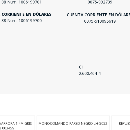
. 88 Num. 1006199701
0075-992739
FINALIZÁ TU COMPRA
 CORRIENTE EN DÓLARES
CUENTA CORRIENTE EN DÓLAR
. 88 Num. 1006199700
0075-510095619
CI
2.600.464-4
ARROPA 1.4M GRIS
MONOCOMANDO PARED NEGRO LH-5052
REPUE
 003459