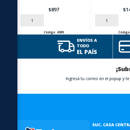
$
897
$
1
AÑADIR
AÑADIR
Código:
4389
Código
ENVÍOS A
TODO
EL PAÍS
¡Sub
Ingresá tu correo en el popup y 
SUC. CASA CENTR