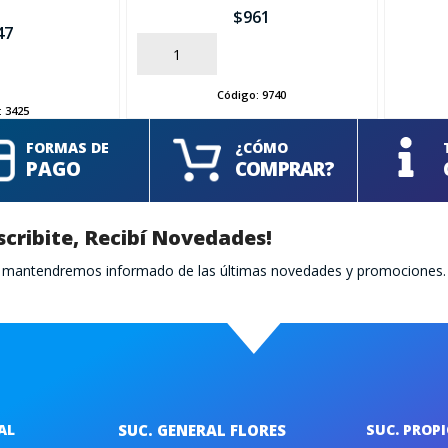
$
961
47
AÑADIR
AÑADIR
Código:
9740
:
3425
FORMAS DE
¿CÓMO
PAGO
COMPRAR?
scribite, Recibí Novedades!
te mantendremos informado de las últimas novedades y promociones.
AL
SUC. GENERAL FLORES
SUC. PROP