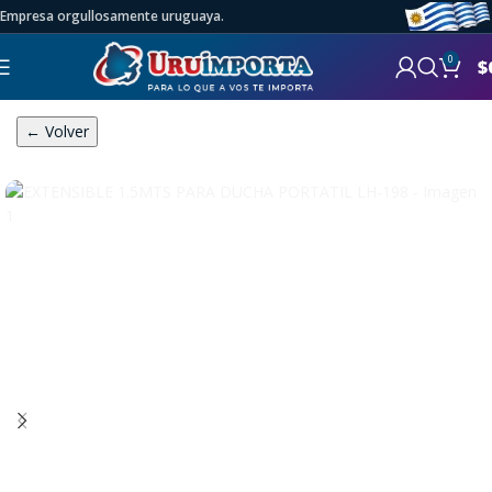
Empresa orgullosamente uruguaya.
0
$
← Volver