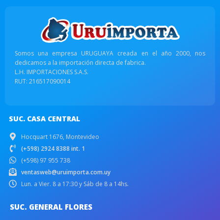
Somos una empresa URUGUAYA creada en el año 2000, nos
dedicamos a la importación directa de fabrica.
L.H. IMPORTACIONES S.A.S.
RUT: 216517090014
SUC. CASA CENTRAL
Hocquart 1676, Montevideo
(+598) 2924 8388 int. 1
(+598) 97 955 738
ventasweb@uruimporta.com.uy
Lun. a Vier. 8 a 17:30 y Sáb de 8 a 14hs.
SUC. GENERAL FLORES