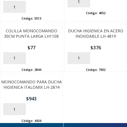
AÑADIR
AÑADIR
Código:
4052
Código:
5513
COLILLA MONOCOMANDO
DUCHA HIGIENICA EN ACERO
30CM PUNTA LARGA LH1108
INOXIDABLE LH-4819
$
77
$
376
AÑADIR
AÑADIR
SEGUÍ COMPRANDO
Código:
2844
Código:
7902
FINALIZÁ TU COMPRA
MONOCOMANDO PARA DUCHA
HIGIENICA ITALOMIX LH-2874
$
943
AÑADIR
Código:
4434