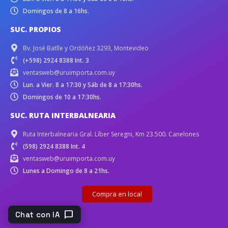
Domingos de 8 a 16hs.
SUC. PROPIOS
Bv. José Batlle y Ordóñez 3293, Montevideo
(+598) 2924 8388 Int. 3
ventasweb@uruimporta.com.uy
Lun. a Vier. 8 a 17:30 y Sáb de 8 a 17:30hs.
Domingos de 10 a 17:30hs.
SUC. RUTA INTERBALNEARIA
Ruta Interbalnearia Gral. Líber Seregni, Km 23.500. Canelones
(598) 2924 8388 Int. 4
ventasweb@uruimporta.com.uy
Lunes a Domingo de 8 a 21hs.
Compra en local
chat_bubble
Chat con IA