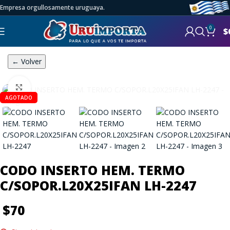
Empresa orgullosamente uruguaya.
0
$
← Volver
Click to enlarge
AGOTADO
CODO INSERTO HEM. TERMO
C/SOPOR.L20X25IFAN LH-2247
$
70