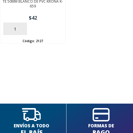
TE 50MM BLANCO DE PVC KRONA K-
659
$
42
AÑADIR
Código:
2127
SEGUÍ COMPRANDO
FINALIZÁ TU COMPRA
ENVÍOS A TODO
FORMAS DE
EL PAÍS
PAGO