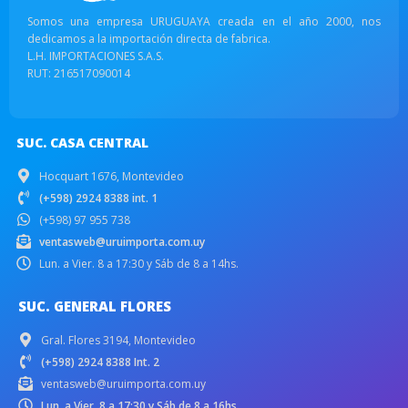
Somos una empresa URUGUAYA creada en el año 2000, nos
dedicamos a la importación directa de fabrica.
L.H. IMPORTACIONES S.A.S.
RUT: 216517090014
SUC. CASA CENTRAL
Hocquart 1676, Montevideo
(+598) 2924 8388 int. 1
(+598) 97 955 738
ventasweb@uruimporta.com.uy
Lun. a Vier. 8 a 17:30 y Sáb de 8 a 14hs.
SUC. GENERAL FLORES
Gral. Flores 3194, Montevideo
(+598) 2924 8388 Int. 2
ventasweb@uruimporta.com.uy
Lun. a Vier. 8 a 17:30 y Sáb de 8 a 16hs.