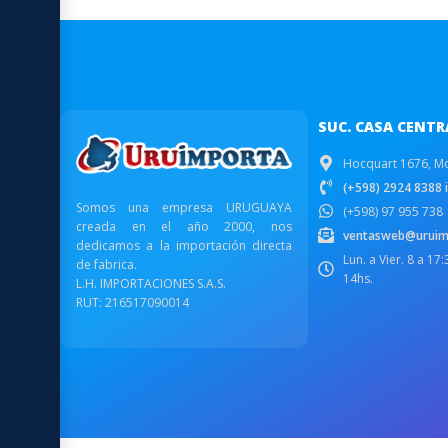
SUC. CASA CENTR
Hocquart 1676, M
(+598) 2924 8388 i
Somos una empresa URUGUAYA
(+598) 97 955 738
creada en el año 2000, nos
ventasweb@uruim
dedicamos a la importación directa
Lun. a Vier. 8 a 17
de fabrica.
14hs.
L.H. IMPORTACIONES S.A.S.
RUT: 216517090014