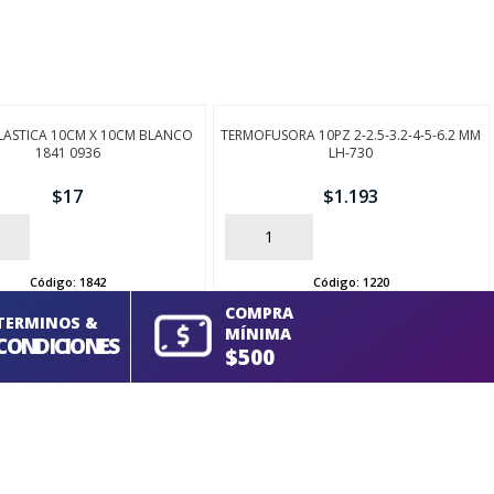
PLASTICA 10CM X 10CM BLANCO
TERMOFUSORA 10PZ 2-2.5-3.2-4-5-6.2 MM
1841 0936
LH-730
$
17
$
1.193
AÑADIR
Código:
1842
Código:
1220
COMPRA
TERMINOS &
MÍNIMA
CONDICIONES
$500