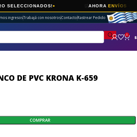
🛒
ECCIONADOS!
AHORA
ENVÍOS GRATIS
EN
imos ingresos
Trabajá con nosotros
Contacto
Rastrear Pedido
0
$
NCO DE PVC KRONA K-659
COMPRAR