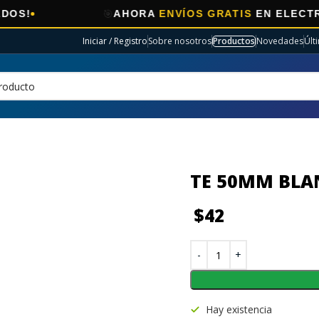
🎯
AHORA
ENVÍOS GRATIS
EN ELECTRO SEL
Iniciar / Registro
Sobre nosotros
Productos
Novedades
Últ
TE 50MM BLA
$
42
Hay existencia