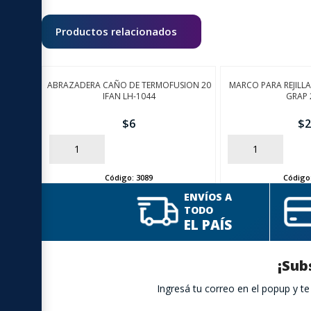
Productos relacionados
ABRAZADERA CAÑO DE TERMOFUSION 20
MARCO PARA REJILL
IFAN LH-1044
GRAP 
$
6
$
2
AÑADIR
AÑADIR
Código:
3089
Código
ENVÍOS A
TODO
EL PAÍS
¡Sub
Ingresá tu correo en el popup y 