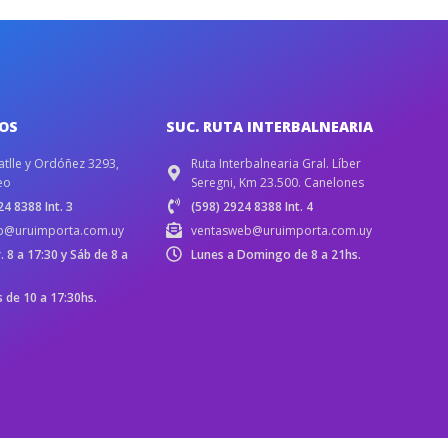
IOS
SUC. RUTA INTERBALNEARIA
atlle y Ordóñez 3293,
Ruta Interbalnearia Gral. Líber
eo
Seregni, Km 23.500. Canelones
4 8388 Int. 3
(598) 2924 8388 Int. 4
b@uruimporta.com.uy
ventasweb@uruimporta.com.uy
r. 8 a 17:30 y Sáb de 8 a
Lunes a Domingo de 8 a 21hs.
de 10 a 17:30hs.