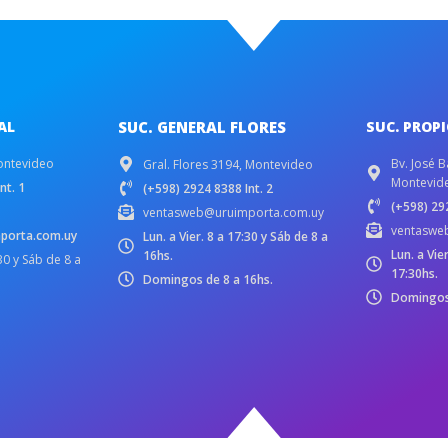
AL
SUC. GENERAL FLORES
SUC. PROP
ontevideo
Bv. José B
Gral. Flores 3194, Montevideo
Montevid
nt. 1
(+598) 2924 8388 Int. 2
(+598) 292
ventasweb@uruimporta.com.uy
ventaswe
porta.com.uy
Lun. a Vier. 8 a 17:30 y Sáb de 8 a
Lun. a Vie
16hs.
:30 y Sáb de 8 a
17:30hs.
Domingos de 8 a 16hs.
Domingos 