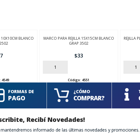
A 10X10CM BLANCO
MARCO PARA REJILLA 15X15CM BLANCO
REJILLA 
2502
GRAP 3502
7
$
33
AÑADIR
AÑADIR
:
4549
Código:
4551
FORMAS DE
¿CÓMO
PAGO
COMPRAR?
scribite, Recibí Novedades!
te mantendremos informado de las últimas novedades y promociones.